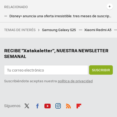
RELACIONADO
Disney+ anuncia una oferta irresistible: tres meses de suscripción por menos de 2 euros al mes
Con lo mejor de Xiaomi y de Google, este reloj inteligente es muy completo, además de elegante
TEMAS DE INTERÉS
Samsung Galaxy S25
Xiaomi Redmi A3
Una jardinera ganó más de un millón de euros por el fallo de una web de juegos. Le dijeron que solo le pagarían 20.000, y ha ganado el juicio
RECIBE "Xatakaletter", NUESTRA NEWSLETTER
SEMANAL
SUSCRIBIR
Suscribiéndote aceptas nuestra
política de privacidad
Síguenos
Twit
Fac
You
Inst
RSS
Flip