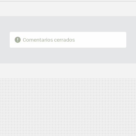
FACEBOOK
TWITTER
FLIPBOARD
E-
WHATSAPP
MAIL
Comentarios cerrados