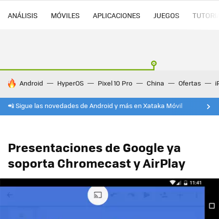
ANÁLISIS
MÓVILES
APLICACIONES
JUEGOS
TUTORI
HOY SE HABLA DE
Android
HyperOS
Pixel 10 Pro
China
Ofertas
i
📲 Sigue las novedades de Android y más en Xataka Móvil
Presentaciones de Google ya
soporta Chromecast y AirPlay