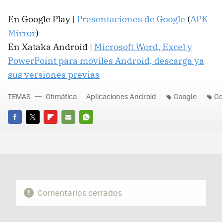
En Google Play |
Presentaciones de Google
(
APK
Mirror
)
En Xataka Android |
Microsoft Word, Excel y
PowerPoint para móviles Android, descarga ya
sus versiones previas
TEMAS
Ofimática
Aplicaciones Android
Google
Go
FACEBOOK
TWITTER
FLIPBOARD
E-
WHATSAPP
MAIL
Comentarios cerrados