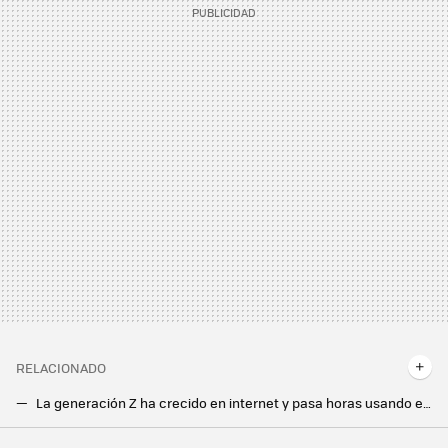
RELACIONADO
La generación Z ha crecido en internet y pasa horas usando el móvil. Eso sí, mejor no les pidas usar herramientas como Excel
El fin de una era. Google Maps tiene una nueva voz para el GPS en España