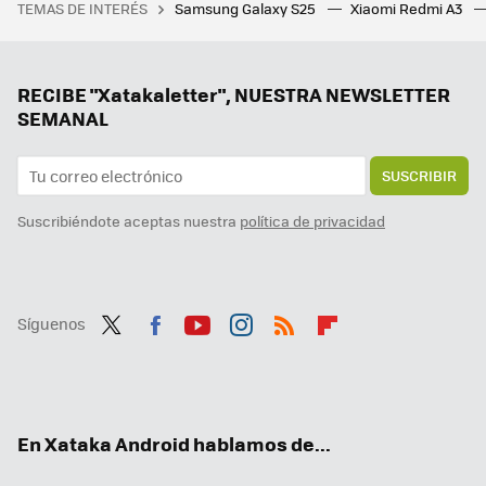
TEMAS DE INTERÉS
Samsung Galaxy S25
Xiaomi Redmi A3
Este anime de astronautas ostenta un récord loco e imbatible: tener el primer diálogo en una obra de ficción grabada desde la Estación Espacial Internacional
Google cambia para siempre su mejor widget con una función que lo hace todo más fácil
Si tu pareja o hijos pierden el móvil, Google tiene la solución con su renovada herramienta
RECIBE "Xatakaletter", NUESTRA NEWSLETTER
SEMANAL
SUSCRIBIR
Suscribiéndote aceptas nuestra
política de privacidad
Síguenos
Twit
Fac
You
Inst
RSS
Flip
ter
ebo
tub
agr
boa
ok
e
am
rd
En Xataka Android hablamos de...