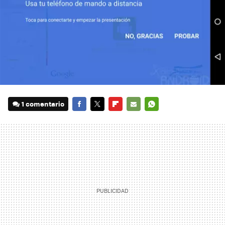
1 comentario
FACEBOOK
TWITTER
FLIPBOARD
E-
WHATSAPP
MAIL