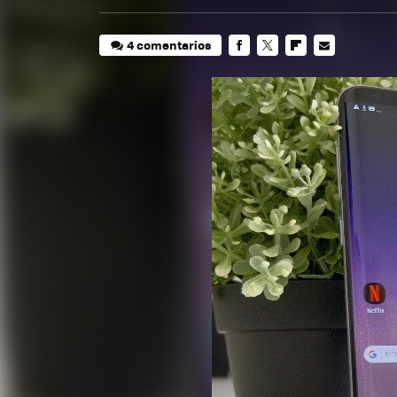
4 comentarios
FACEBOOK
TWITTER
FLIPBOARD
E-
MAIL