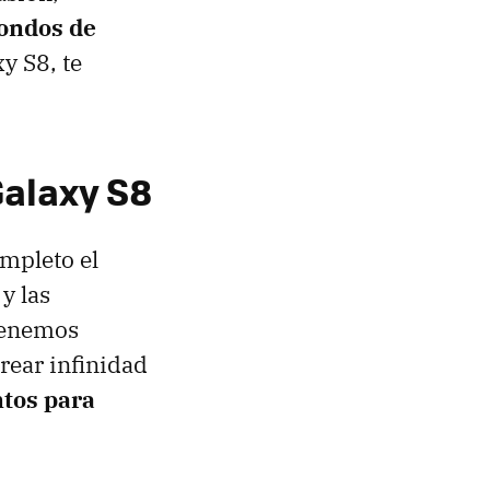
fondos de
xy S8, te
Galaxy S8
mpleto el
y las
 tenemos
rear infinidad
tos para