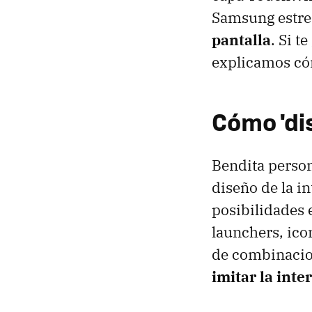
Samsung estr
pantalla
. Si t
explicamos cóm
Cómo 'dis
Bendita person
diseño de la in
posibilidades 
launchers, ico
de combinacion
imitar la int