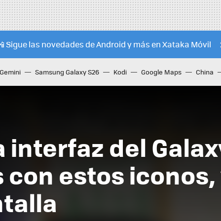
📲 Sigue las novedades de Android y más en Xataka Móvil
Gemini
Samsung Galaxy S26
Kodi
Google Maps
China
 interfaz del Galax
s con estos iconos,
talla