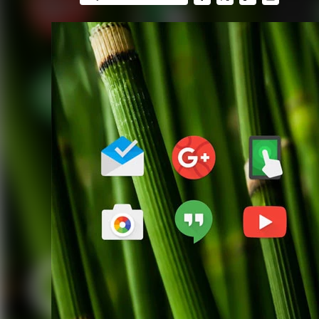
FACEBOOK
TWITTER
FLIPBOARD
E-
MAIL