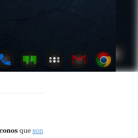
iconos
que
son