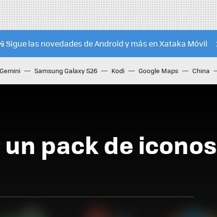
📲 Sigue las novedades de Android y más en Xataka Móvil
Gemini
Samsung Galaxy S26
Kodi
Google Maps
China
 un pack de iconos