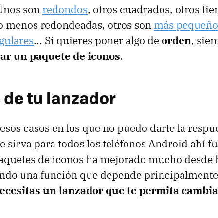
Unos son
redondos
, otros cuadrados, otros tie
o menos redondeadas, otros son
más pequeño
ngulares
... Si quieres poner algo de
orden
, sie
lar un paquete de iconos
.
de tu lanzador
 esos casos en los que no puedo darte la respu
e sirva para todos los teléfonos Android ahí f
paquetes de iconos ha mejorado mucho desde 
endo una función que depende principalmente 
ecesitas un lanzador que te permita cambia