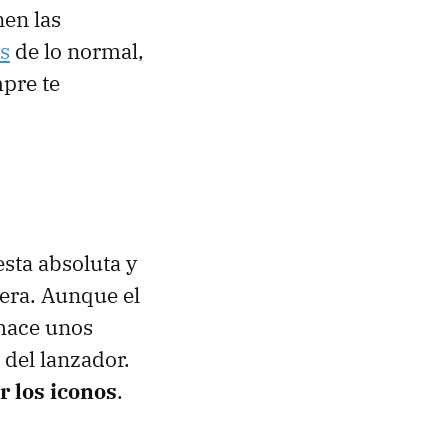
nen las
s
de lo normal,
mpre te
esta absoluta y
uera. Aunque el
hace unos
del lanzador.
r los iconos
.