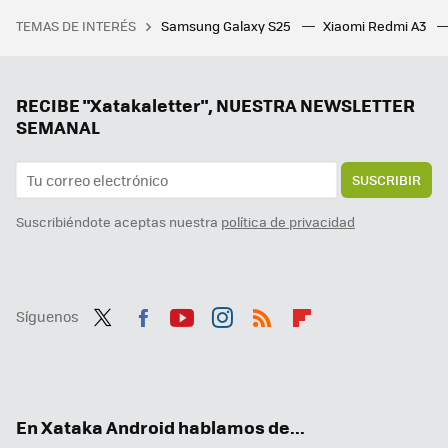
Pensé que los widgets del iPhone eran insuperables. Hasta que probé esta app Android gratis que ha cambiado mi opinión
TEMAS DE INTERÉS
Samsung Galaxy S25
Xiaomi Redmi A3
Uno de los mejores RPG de Steam nos lleva a un mundo abierto de 870 km cuadrados que su creador ha tardado 12 años en hacer posible
El juego por el que todos pedían vidas se reinventa 13 años después: el Candy Crush de siempre tiene nuevo disfraz
Me he enganchado al Mahjong, el juego de mesa chino, y estas son mis apps favoritas para jugarlo gratis
RECIBE "Xatakaletter", NUESTRA NEWSLETTER
SEMANAL
SUSCRIBIR
Suscribiéndote aceptas nuestra
política de privacidad
Síguenos
Twit
Fac
You
Inst
RSS
Flip
ter
ebo
tub
agr
boa
ok
e
am
rd
En Xataka Android hablamos de...