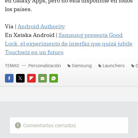
en Galaxy Apps, pero no está disponible en todos
los países.
Vía |
Android Authority
En Xataka Android |
Samsung presenta Good
Lock, el experimento de interfaz que quizá jubile
Touchwiz en un futuro
TEMAS
Personalización
Samsung
Launchers
G
FACEBOOK
TWITTER
FLIPBOARD
E-
WHATSAPP
MAIL
Comentarios cerrados