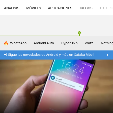
ANÁLISIS
MÓVILES
APLICACIONES
JUEGOS
TUTORI
HOY SE HABLA DE
WhatsApp
Android Auto
HyperOS 3
Waze
Nothin
📲 Sigue las novedades de Android y más en Xataka Móvil