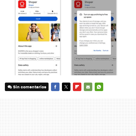
Sin comentarios
FACEBOOK
TWITTER
FLIPBOARD
E-
WHATSAPP
MAIL