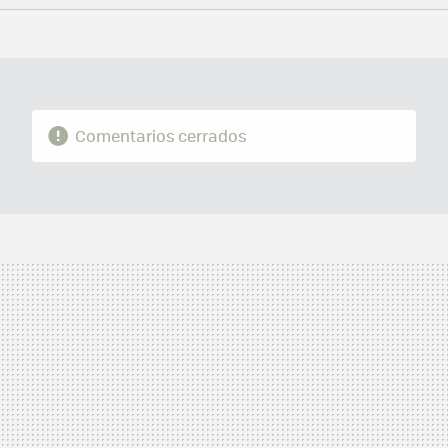
FACEBOOK
TWITTER
FLIPBOARD
E-
WHATSAPP
MAIL
Comentarios cerrados