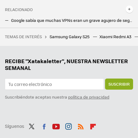
RELACIONADO
Google sabía que muchas VPNs eran un grave agujero de seguridad. Por fin hay una solución
Hasta 12 meses gratis de Disney+ con tus puntos de Google Play. La oferta acaba muy pronto
TEMAS DE INTERÉS
Samsung Galaxy S25
Xiaomi Redmi A3
He probado suficientes videojuegos como para decirte que ni con todo el dinero del mundo, el cine sería capaz de hacer lo que consiguen estos juegos
87 ofertas de Google Play: un impresionante RPG completamente gratis y muchas más rebajas en apps premium
Si tienes uno de estos Xiaomi, no tienes nada que temer: recibirá actualizaciones incluso hasta 2031
RECIBE "Xatakaletter", NUESTRA NEWSLETTER
SEMANAL
SUSCRIBIR
Suscribiéndote aceptas nuestra
política de privacidad
Síguenos
Twit
Fac
You
Inst
RSS
Flip