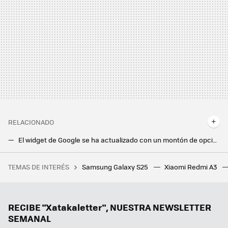
RELACIONADO
El widget de Google se ha actualizado con un montón de opciones de personalización. Hay un pero: se han olvidado de Android
Gemini 2.0 de Google viene con un agente secreto capaz de automatizar nuestras tareas. Así es Project Jarvis, el siguiente paso de la IA
TEMAS DE INTERÉS
Samsung Galaxy S25
Xiaomi Redmi A3
Flexispot tiene el escritorio elevable ideal para trabajar tanto de pie como sentado, y ahora está más rebajado
La gran revolución que Google prepara con Gemini: respuestas personalizadas basadas en tu historial
Han pasado 48 años y ésta todavía es una de las mejores películas de la Segunda Guerra Mundial. Y la tienes en streaming
RECIBE "Xatakaletter", NUESTRA NEWSLETTER
SEMANAL