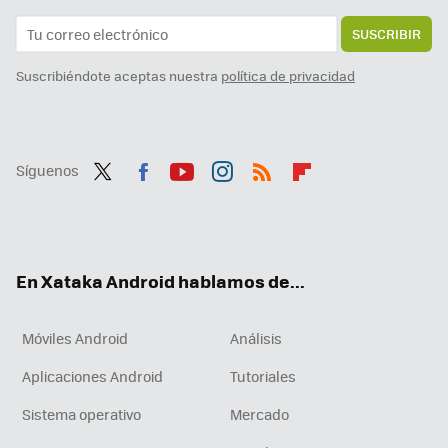
SUSCRIBIR
Suscribiéndote aceptas nuestra
política de privacidad
Síguenos
Twit
Fac
You
Inst
RSS
Flip
ter
ebo
tub
agr
boa
ok
e
am
rd
En Xataka Android hablamos de...
Móviles Android
Análisis
Aplicaciones Android
Tutoriales
Sistema operativo
Mercado