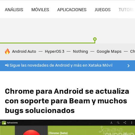
ANÁLISIS
MÓVILES
APLICACIONES
JUEGOS
TUTORI
HOY SE HABLA DE
Android Auto
HyperOS 3
Nothing
Google Maps
Ch
📲 Sigue las novedades de Android y más en Xataka Móvil
Chrome para Android se actualiza
con soporte para Beam y muchos
bugs solucionados