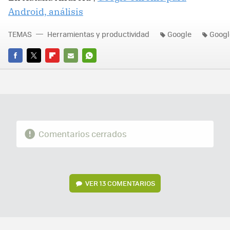
Android, análisis
TEMAS
Herramientas y productividad
Google
Googl
FACEBOOK
TWITTER
FLIPBOARD
E-
WHATSAPP
MAIL
Comentarios cerrados
VER
13 COMENTARIOS