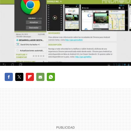
FACEBOOK
TWITTER
FLIPBOARD
E-
WHATSAPP
MAIL