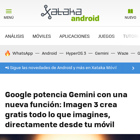
MENÚ
NUEVO
ANÁLISIS
MÓVILES
APLICACIONES
JUEGOS
TUTORI
HOY SE HABLA DE
WhatsApp
Android
HyperOS 3
Gemini
Waze
G
📲 Sigue las novedades de Android y más en Xataka Móvil
Google potencia Gemini con una
nueva función: Imagen 3 crea
gratis todo lo que imagines,
directamente desde tu móvil