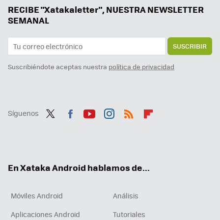
RECIBE "Xatakaletter", NUESTRA NEWSLETTER
SEMANAL
SUSCRIBIR
Suscribiéndote aceptas nuestra
política de privacidad
Síguenos
Twit
Fac
You
Inst
RSS
Flip
ter
ebo
tub
agr
boa
ok
e
am
rd
En Xataka Android hablamos de...
Móviles Android
Análisis
Aplicaciones Android
Tutoriales