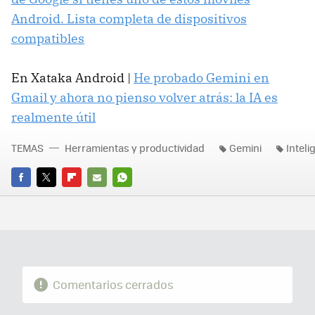
Android. Lista completa de dispositivos
compatibles
En Xataka Android |
He probado Gemini en
Gmail y ahora no pienso volver atrás: la IA es
realmente útil
TEMAS
Herramientas y productividad
Gemini
Intelig
FACEBOOK
TWITTER
FLIPBOARD
E-
WHATSAPP
MAIL
Comentarios cerrados