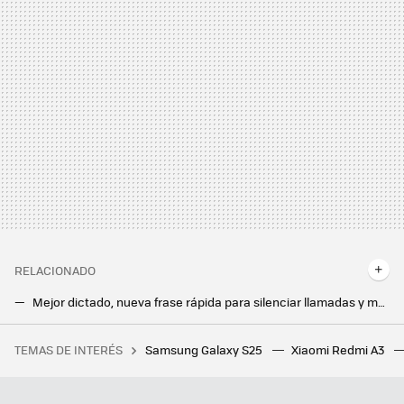
RELACIONADO
Mejor dictado, nueva frase rápida para silenciar llamadas y más novedades del Asistente que llegan con los Pixel 7
El teclado Gboard se ve mejor que nunca en tablets
TEMAS DE INTERÉS
Samsung Galaxy S25
Xiaomi Redmi A3
He probado muchas herramientas para eliminar mi ruido de fondo en las videollamadas y éstas son las que más me han gustado