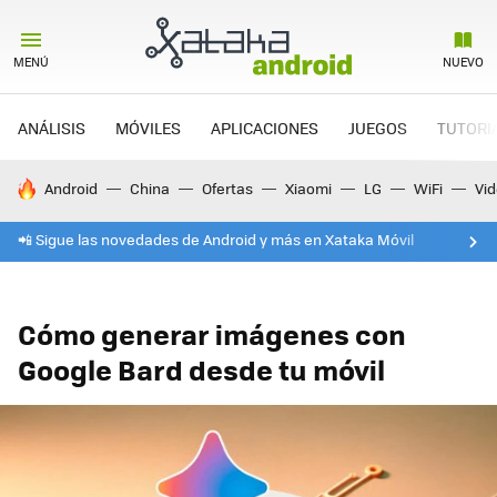
MENÚ
NUEVO
ANÁLISIS
MÓVILES
APLICACIONES
JUEGOS
TUTORI
HOY SE HABLA DE
Android
China
Ofertas
Xiaomi
LG
WiFi
Vi
📲 Sigue las novedades de Android y más en Xataka Móvil
Cómo generar imágenes con
Google Bard desde tu móvil