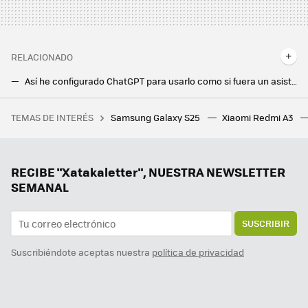
RELACIONADO
Así he configurado ChatGPT para usarlo como si fuera un asistente de voz en mi móvil Android
Los tonos de llamada eran historia para mí. Hasta que empecé a crearlos con la IA
TEMAS DE INTERÉS
Samsung Galaxy S25
Xiaomi Redmi A3
Ni detergente ni vinagre: este ingrediente barato es la solución para limpiar la freidora de aire y dejarla libre de grasa
One UI 7 se ha iOSizado por completo. Le he encontrado solución con este ajuste oculto
Google no quiere quedarse atrás en IA: la búsqueda profunda de Gemini investiga hasta debajo de las piedras
RECIBE "Xatakaletter", NUESTRA NEWSLETTER
SEMANAL
SUSCRIBIR
Suscribiéndote aceptas nuestra
política de privacidad