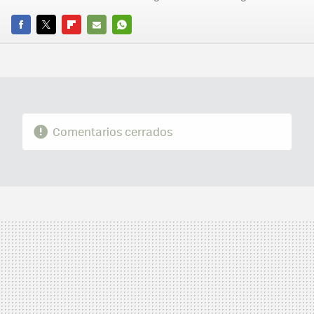
FACEBOOK
TWITTER
FLIPBOARD
E-
WHATSAPP
MAIL
Comentarios cerrados