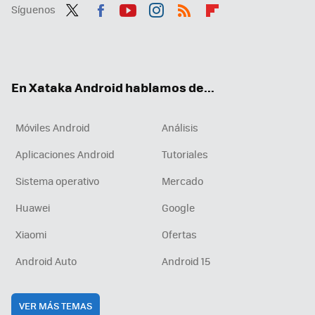
Síguenos
Twit
Fac
You
Inst
RSS
Flip
ter
ebo
tub
agr
boa
ok
e
am
rd
En Xataka Android hablamos de...
Móviles Android
Análisis
Aplicaciones Android
Tutoriales
Sistema operativo
Mercado
Huawei
Google
Xiaomi
Ofertas
Android Auto
Android 15
VER MÁS TEMAS