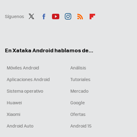
Síguenos
Twit
Fac
You
Inst
RSS
Flip
ter
ebo
tub
agr
boa
ok
e
am
rd
En Xataka Android hablamos de...
Móviles Android
Análisis
Aplicaciones Android
Tutoriales
Sistema operativo
Mercado
Huawei
Google
Xiaomi
Ofertas
Android Auto
Android 15