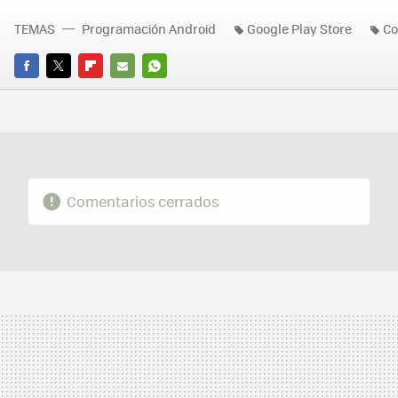
TEMAS
Programación Android
Google Play Store
Co
FACEBOOK
TWITTER
FLIPBOARD
E-
WHATSAPP
MAIL
Comentarios cerrados