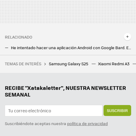
RELACIONADO
He intentado hacer una aplicación Android con Google Bard. El resultado me sorprendió, para bien y para mal
Android Studio Hedgehog ya está aquí: todas las novedades y cómo descargarlo
TEMAS DE INTERÉS
Samsung Galaxy S25
Xiaomi Redmi A3
28 autoras para informarse y reflexionar sobre videojuegos
RECIBE "Xatakaletter", NUESTRA NEWSLETTER
SEMANAL
SUSCRIBIR
Suscribiéndote aceptas nuestra
política de privacidad