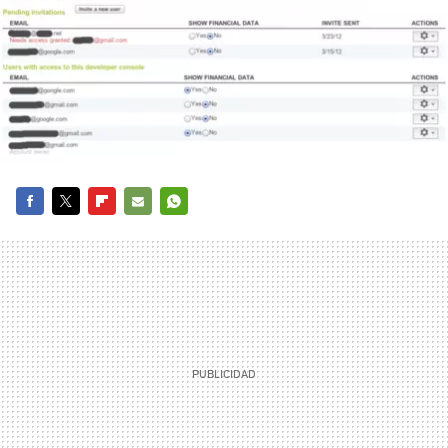
FACEBOOK
TWITTER
FLIPBOARD
E-
WHATSAPP
MAIL