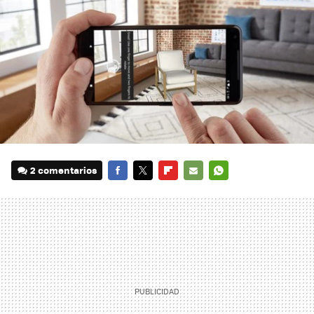
2 comentarios
FACEBOOK
TWITTER
FLIPBOARD
E-
WHATSAPP
MAIL