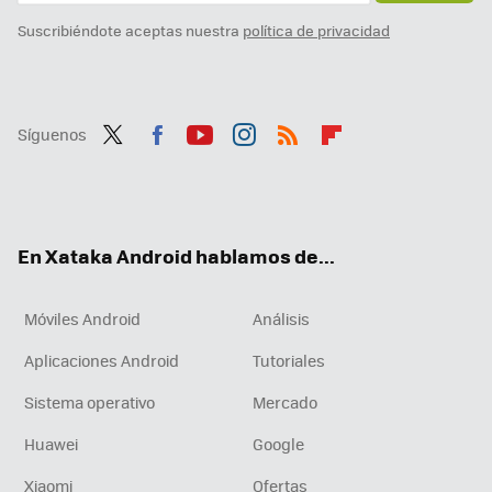
Suscribiéndote aceptas nuestra
política de privacidad
Síguenos
Twit
Fac
You
Inst
RSS
Flip
ter
ebo
tub
agr
boa
ok
e
am
rd
En Xataka Android hablamos de...
Móviles Android
Análisis
Aplicaciones Android
Tutoriales
Sistema operativo
Mercado
Huawei
Google
Xiaomi
Ofertas