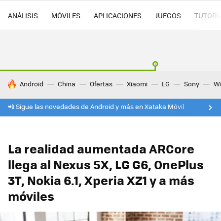
ANÁLISIS
MÓVILES
APLICACIONES
JUEGOS
TUTORI
HOY SE HABLA DE
Android
China
Ofertas
Xiaomi
LG
Sony
Wi
📲 Sigue las novedades de Android y más en Xataka Móvil
La realidad aumentada ARCore
llega al Nexus 5X, LG G6, OnePlus
3T, Nokia 6.1, Xperia XZ1 y a más
móviles