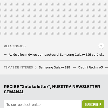
RELACIONADO
Adiós a los móviles compactos: el Samsung Galaxy S25 será el próximo en aumentar su tamaño, según las últimas filtraciones
Huawei Nova 7 5G y Huawei Nova 7 Pro 5G: dos nuevas propuestas premium con cerebro Kirin 985 y hasta seis cámaras en total
TEMAS DE INTERÉS
Samsung Galaxy S25
Xiaomi Redmi A3
Un joven de 19 años hackeó el iPhone, fue contratado por Apple y terminó despedido por no contestar a un correo
Samsung hace los deberes con el nuevo Galaxy Z Flip7: vendrá con la mejor pantalla exterior hasta la fecha
Ni Samsung ni Apple, el campeón en móviles ultradelgados es este fabricante chino que sigue sin llegar a Europa
RECIBE "Xatakaletter", NUESTRA NEWSLETTER
SEMANAL
SUSCRIBIR