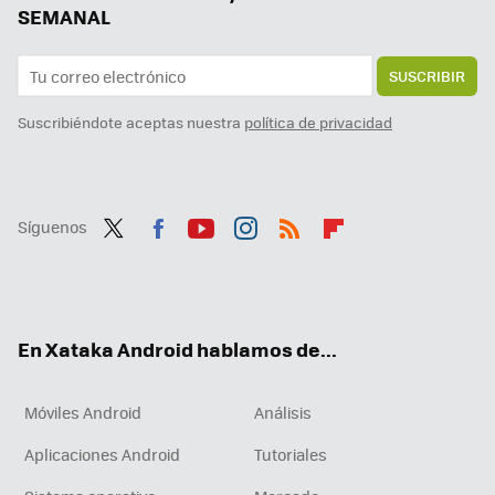
SEMANAL
SUSCRIBIR
Suscribiéndote aceptas nuestra
política de privacidad
Síguenos
Twit
Fac
You
Inst
RSS
Flip
ter
ebo
tub
agr
boa
ok
e
am
rd
En Xataka Android hablamos de...
Móviles Android
Análisis
Aplicaciones Android
Tutoriales