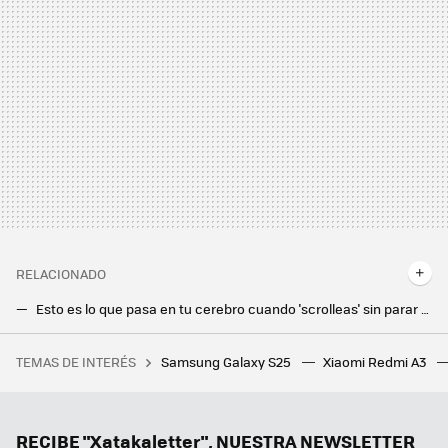
RELACIONADO
Esto es lo que pasa en tu cerebro cuando 'scrolleas' sin parar con el móvil y cómo evitar que sea compulsivo
El nuevo widget de Reloj de Google evitará que se te quemen las lentejas
TEMAS DE INTERÉS
Samsung Galaxy S25
Xiaomi Redmi A3
Su jefe le llama mercenaria por pedir un merecido aumento de sueldo: 'En esta empresa no quiero a nadie que venga a trabajar por dinero
Que se quite el Wrapped de Spotify, Google Fotos tiene el mejor resumen del año y así puedes consultar el tuyo
Los vídeos cortos de TikTok e Instagram me envenenan. Así he puesto remedio a este vicio insano, solo con una app
RECIBE "Xatakaletter", NUESTRA NEWSLETTER