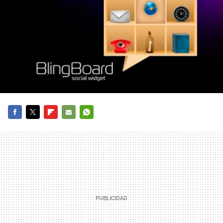
FACEBOOK
TWITTER
FLIPBOARD
E-
WHATSAPP
MAIL