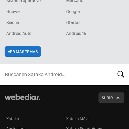
Sistema operativo
Mercado
Huawei
Google
Xiaomi
Ofertas
Android Auto
Android 15
VER MÁS TEMAS
BUSCA
SUBIR
Xataka
Xataka Móvil
Applesfera
Xataka Smart Home