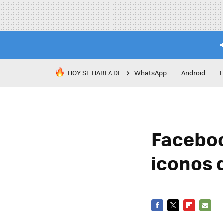
HOY SE HABLA DE
WhatsApp
Android
Faceboo
iconos 
FACEBOOK
TWITTER
FLIPBOARD
E-