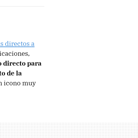
s directos a
icaciones,
o directo para
o de la
n icono muy