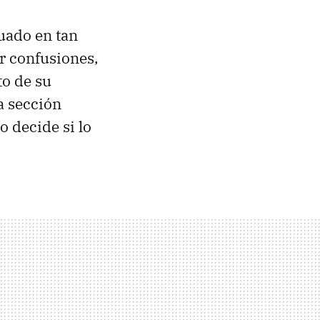
uado en tan
r confusiones,
to de su
a sección
o decide si lo