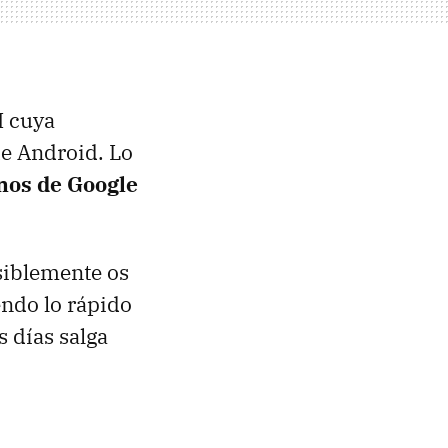
M
cuya
de Android. Lo
onos de Google
siblemente os
endo lo rápido
 días salga