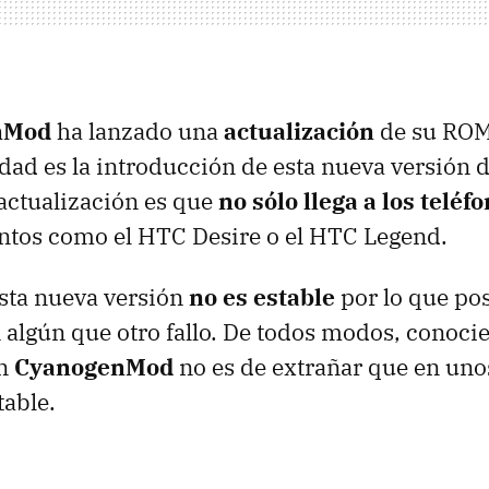
nMod
ha lanzado una
actualización
de su
RO
dad es la introducción de esta nueva versión 
actualización es que
no sólo llega a los teléf
tantos como el
HTC
Desire o el
HTC
Legend.
ta nueva versión
no es estable
por lo que po
 algún que otro fallo. De todos modos, conoci
en
CyanogenMod
no es de extrañar que en unos
table.