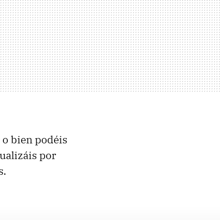
o bien podéis
tualizáis por
s.