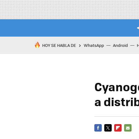
HOY SE HABLA DE
WhatsApp
Android
Cyanoge
a distr
FACEBOOK
TWITTER
FLIPBOARD
E-