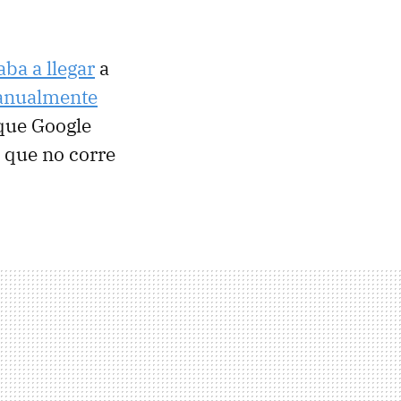
ba a llegar
a
anualmente
 que Google
l que no corre