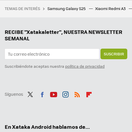
Google retira más de 90 apps maliciosas para Android que acumulaban 5,5 millones de descargas
TEMAS DE INTERÉS
Samsung Galaxy S25
Xiaomi Redmi A3
Microsoft y su miniPC quieren que nos suscribamos a Windows. La pregunta es si no se están pasando de la raya
Ya está aquí Android 16 en su primera Developer Preview. Google mete el turbo en las actualizaciones de Android
Motorola actualiza la lista de smartphones que actualizarán a Android 15. Si tu móvil está aquí, recibirá la actualización
RECIBE "Xatakaletter", NUESTRA NEWSLETTER
SEMANAL
SUSCRIBIR
Suscribiéndote aceptas nuestra
política de privacidad
Síguenos
Twit
Fac
You
Inst
RSS
Flip
ter
ebo
tub
agr
boa
ok
e
am
rd
En Xataka Android hablamos de...