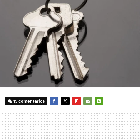
15 comentarios
FACEBOOK
TWITTER
FLIPBOARD
E-
WHATSAPP
MAIL