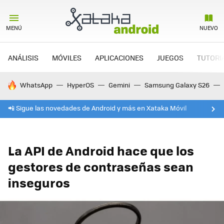
MENÚ
NUEVO
ANÁLISIS
MÓVILES
APLICACIONES
JUEGOS
TUTORI
HOY SE HABLA DE
WhatsApp
HyperOS
Gemini
Samsung Galaxy S26
📲 Sigue las novedades de Android y más en Xataka Móvil
La API de Android hace que los
gestores de contraseñas sean
inseguros