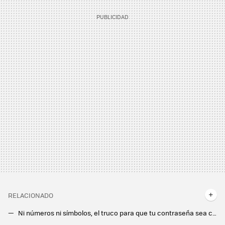
RELACIONADO
Ni números ni símbolos, el truco para que tu contraseña sea casi indescifrable es incluir esta letra