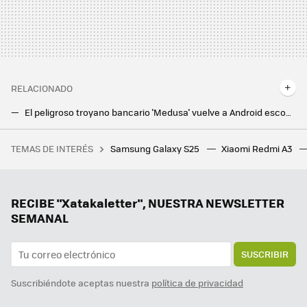
RELACIONADO
El peligroso troyano bancario 'Medusa' vuelve a Android escondido en aplicaciones fraudulentas
Microsoft prohíbe usar móviles Android a sus empleados en China y les entregará un iPhone 15, según Bloomberg
TEMAS DE INTERÉS
Samsung Galaxy S25
Xiaomi Redmi A3
Encontró 20 consolas de Nintendo y más de 12 copias de los mismos juegos en casa de su abuela, y la razón parece evidente
El hotel me pidió que le enviara una foto del DNI en el check-in. Así lo edité con el móvil para enviarlo de forma segura
Instalar pantallas con Android Auto en el coche: esto es lo que dice la DGT
RECIBE "Xatakaletter", NUESTRA NEWSLETTER
SEMANAL
SUSCRIBIR
Suscribiéndote aceptas nuestra
política de privacidad