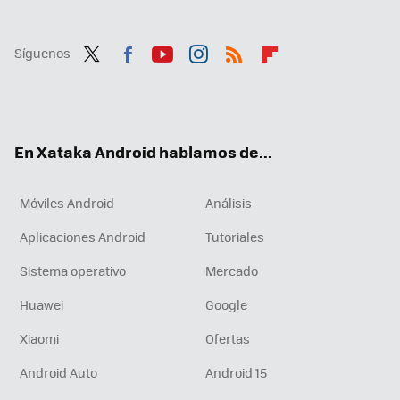
Síguenos
Twit
Fac
You
Inst
RSS
Flip
ter
ebo
tub
agr
boa
ok
e
am
rd
En Xataka Android hablamos de...
Móviles Android
Análisis
Aplicaciones Android
Tutoriales
Sistema operativo
Mercado
Huawei
Google
Xiaomi
Ofertas
Android Auto
Android 15