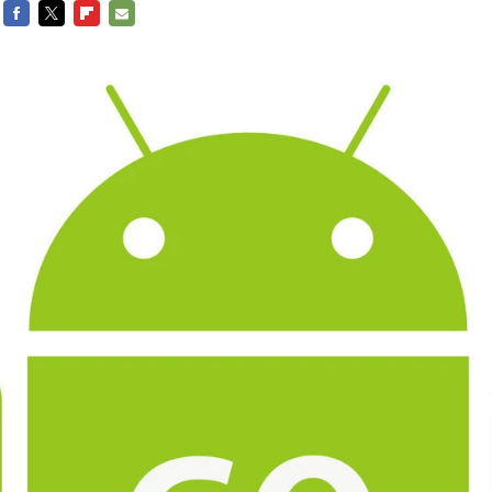
FACEBOOK
TWITTER
FLIPBOARD
E-
MAIL