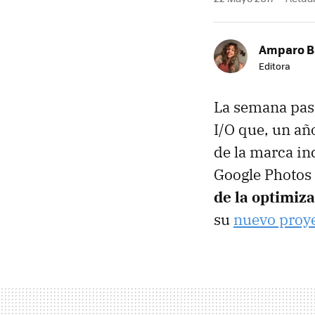
Amparo B
Editora
La semana pasa
I/O que, un añ
de la marca in
Google Photos 
de la optimiz
su
nuevo proy