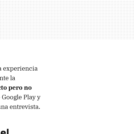
a experiencia
te la
cto pero no
 Google Play y
na entrevista.
el