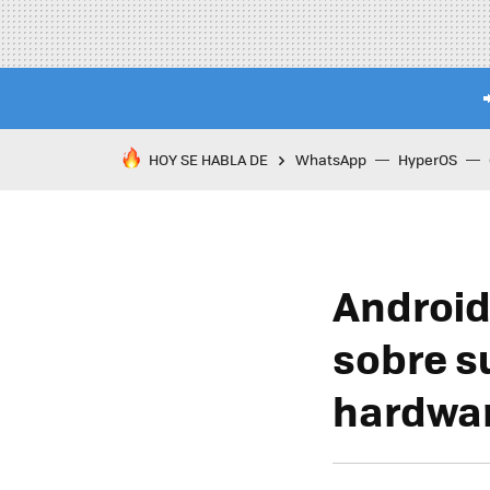
HOY SE HABLA DE
WhatsApp
HyperOS
Android
sobre s
hardwar