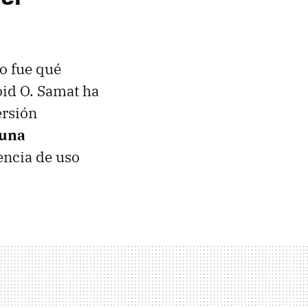
o fue qué
oid O. Samat ha
ersión
 una
encia de uso