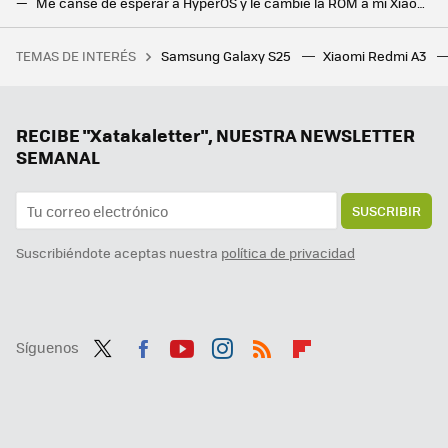
Me cansé de esperar a HyperOS y le cambié la ROM a mi Xiaomi: ahora tengo un móvil más rápido y parecido al Pixel
El dominio de Google sobre Android es casi absoluto. Mientras tanto, las dos alternativas Open Source se pegan por la privacidad
TEMAS DE INTERÉS
Samsung Galaxy S25
Xiaomi Redmi A3
El mapa definitivo del eclipse del 12 de agosto: consulta aquí la duración y la previsión en cada municipio de España
RECIBE "Xatakaletter", NUESTRA NEWSLETTER
SEMANAL
SUSCRIBIR
Suscribiéndote aceptas nuestra
política de privacidad
Síguenos
Twit
Fac
You
Inst
RSS
Flip
ter
ebo
tub
agr
boa
ok
e
am
rd