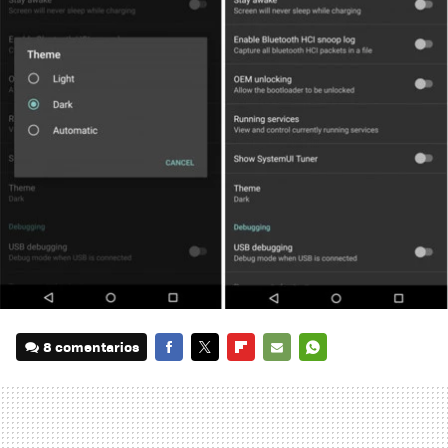
8 comentarios
FACEBOOK
TWITTER
FLIPBOARD
E-
WHATSAPP
MAIL