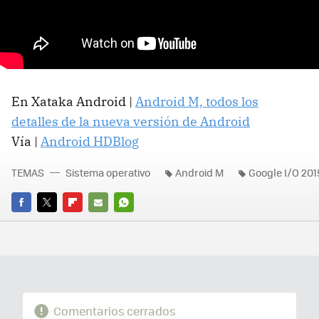
En Xataka Android |
Android M, todos los
detalles de la nueva versión de Android
Vía |
Android HDBlog
TEMAS
Sistema operativo
Android M
Google I/O 201
FACEBOOK
TWITTER
FLIPBOARD
E-
WHATSAPP
MAIL
Comentarios cerrados