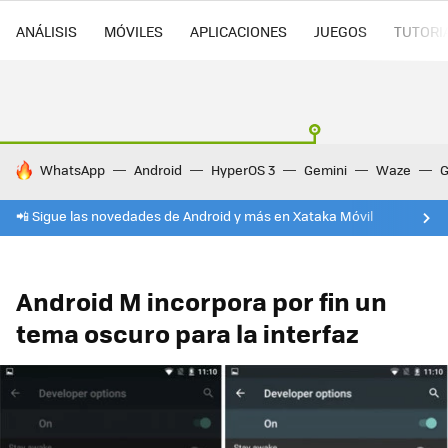
ANÁLISIS
MÓVILES
APLICACIONES
JUEGOS
TUTORI
HOY SE HABLA DE
WhatsApp
Android
HyperOS 3
Gemini
Waze
G
📲 Sigue las novedades de Android y más en Xataka Móvil
Android M incorpora por fin un
tema oscuro para la interfaz