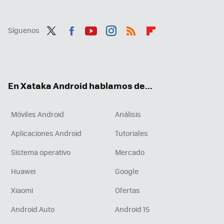
Síguenos
Twit
Fac
You
Inst
RSS
Flip
ter
ebo
tub
agr
boa
ok
e
am
rd
En Xataka Android hablamos de...
Móviles Android
Análisis
Aplicaciones Android
Tutoriales
Sistema operativo
Mercado
Huawei
Google
Xiaomi
Ofertas
Android Auto
Android 15