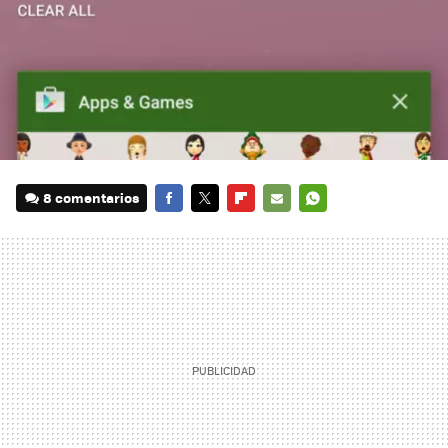
8 comentarios
FACEBOOK
TWITTER
FLIPBOARD
E-
WHATSAPP
MAIL