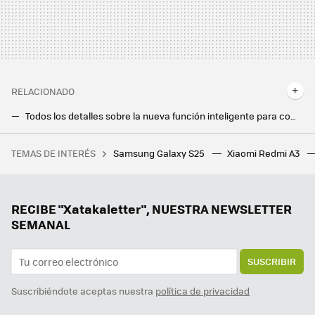
RELACIONADO
Todos los detalles sobre la nueva función inteligente para compartir Internet que llegará a tu Android: Google desvela cómo funciona
iOS 18 se rinde ante Android. La personalización por fin llega a la pantalla de inicio del iPhone
TEMAS DE INTERÉS
Samsung Galaxy S25
Xiaomi Redmi A3
Con la natalidad de Japón en caída libre, Tokio juega una nueva carta para cambiarlo todo: la semana laboral de cuatro días
Estos son los siete primeros móviles Redmi y POCO que recibirán HyperOS 2 Global antes de que acabe el año
Google te regala un mes de su mejor Gemini, así puedes llevarte Advanced y 2 TB de espacio gratis
RECIBE "Xatakaletter", NUESTRA NEWSLETTER
SEMANAL
SUSCRIBIR
Suscribiéndote aceptas nuestra
política de privacidad