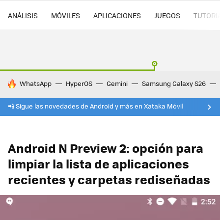
ANÁLISIS
MÓVILES
APLICACIONES
JUEGOS
TUTORI
HOY SE HABLA DE
WhatsApp
HyperOS
Gemini
Samsung Galaxy S26
📲 Sigue las novedades de Android y más en Xataka Móvil
Android N Preview 2: opción para
limpiar la lista de aplicaciones
recientes y carpetas rediseñadas