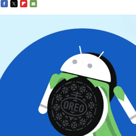
FACEBOOK
TWITTER
FLIPBOARD
E-
MAIL