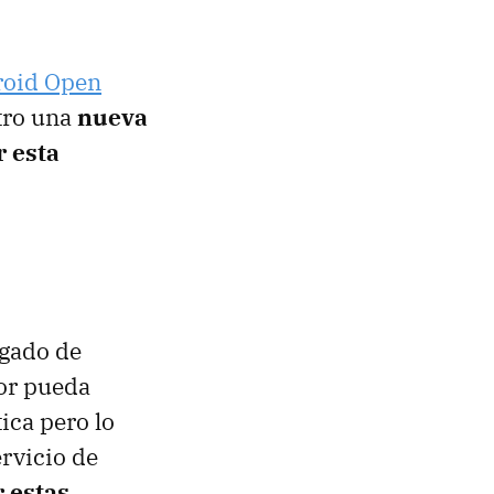
roid Open
tro una
nueva
r esta
gado de
dor pueda
ica pero lo
rvicio de
 estas