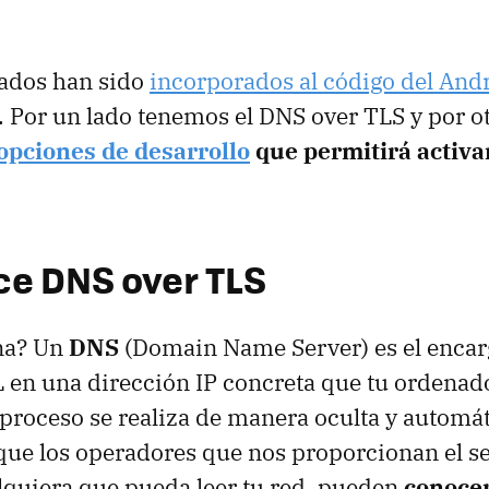
tados han sido
incorporados al código del And
. Por un lado tenemos el DNS over TLS y por o
opciones de desarrollo
que permitirá activa
ce DNS over TLS
na? Un
DNS
(Domain Name Server) es el encar
L en una dirección IP concreta que tu ordena
 proceso se realiza de manera oculta y automát
que los operadores que nos proporcionan el se
alquiera que pueda leer tu red, pueden
conocer