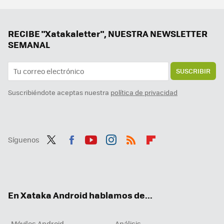
Por fin el aspecto más oscuro de Android ve la luz. Ahora nuestros móviles durarán tanto que volverán a ir lentos
Android acaba de anunciar toda una oleada de novedades. Mi favorita es una función para detectar estafas con IA
RECIBE "Xatakaletter", NUESTRA NEWSLETTER
SEMANAL
SUSCRIBIR
Suscribiéndote aceptas nuestra
política de privacidad
Síguenos
Twit
Fac
You
Inst
RSS
Flip
ter
ebo
tub
agr
boa
ok
e
am
rd
En Xataka Android hablamos de...
Móviles Android
Análisis