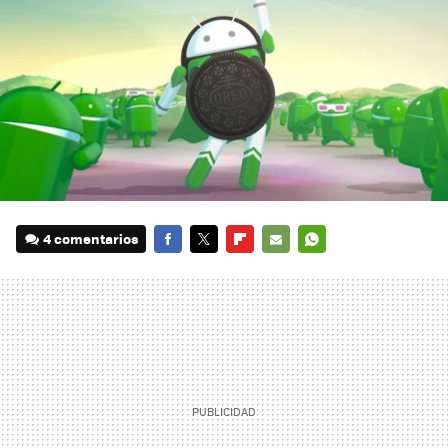
4 comentarios
FACEBOOK
TWITTER
FLIPBOARD
E-
WHATSAPP
MAIL