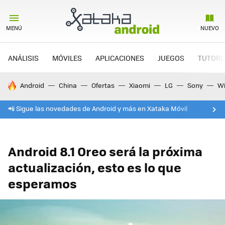
MENÚ
NUEVO
ANÁLISIS
MÓVILES
APLICACIONES
JUEGOS
TUTORI
HOY SE HABLA DE
Android
China
Ofertas
Xiaomi
LG
Sony
Wi
📲 Sigue las novedades de Android y más en Xataka Móvil
Android 8.1 Oreo será la próxima
actualización, esto es lo que
esperamos