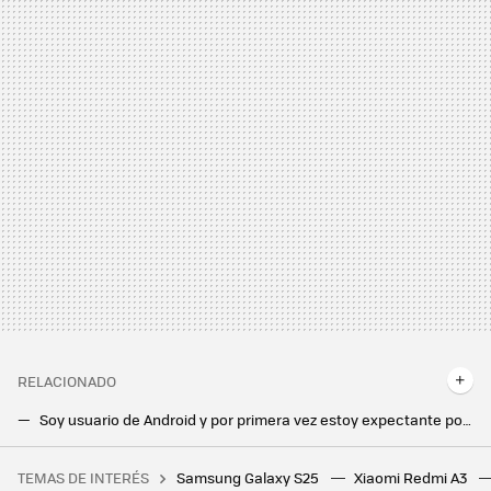
RELACIONADO
Soy usuario de Android y por primera vez estoy expectante por los nuevos iPhone 16. Este es el motivo
El nuevo One UI 6.1.1 llega a España, y los Samsung Galaxy S24 son los primeros en recibirlo. Así puedes actualizar tu móvil
TEMAS DE INTERÉS
Samsung Galaxy S25
Xiaomi Redmi A3
Imagina faltar un día al rodaje de Breaking Bad y que los guionistas terminen creando uno de los personajes más carismáticos de la serie en tu ausencia