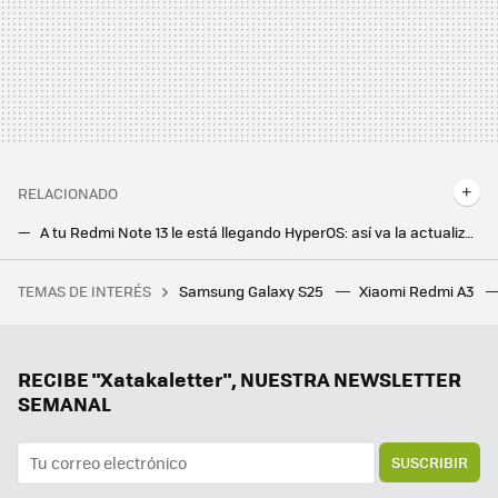
RELACIONADO
A tu Redmi Note 13 le está llegando HyperOS: así va la actualización desde MIUI 14
Estas son las funciones de IA que recibirán los Samsung Galaxy S21 y Z Flip 3 con One UI 6.1: son más de las que esperábamos
TEMAS DE INTERÉS
Samsung Galaxy S25
Xiaomi Redmi A3
Si tienes unos viejos altavoces de PC tienes un tesoro: puedes aprovecharlos en tu móvil. Sólo necesitas un accesorio
Sabíamos que Android 16 llegaría antes, pero ahora sabemos cuándo: la actualización se estrenará en sólo siete meses
Qué fue de Android One, el Android puro con dos años de actualizaciones que conquistó nuestros corazones y se fue sin despedirse
RECIBE "Xatakaletter", NUESTRA NEWSLETTER
SEMANAL
SUSCRIBIR