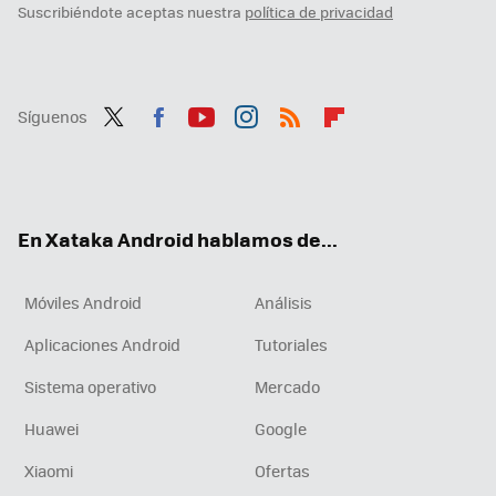
Suscribiéndote aceptas nuestra
política de privacidad
Síguenos
Twit
Fac
You
Inst
RSS
Flip
ter
ebo
tub
agr
boa
ok
e
am
rd
En Xataka Android hablamos de...
Móviles Android
Análisis
Aplicaciones Android
Tutoriales
Sistema operativo
Mercado
Huawei
Google
Xiaomi
Ofertas