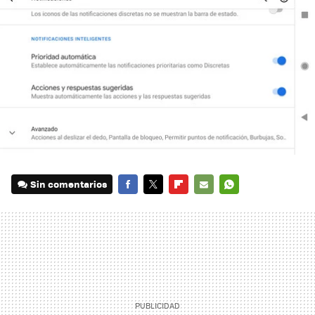
Sin comentarios
FACEBOOK
TWITTER
FLIPBOARD
E-
WHATSAPP
MAIL