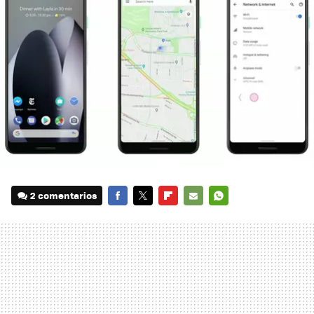
2 comentarios
FACEBOOK
TWITTER
FLIPBOARD
E-
WHATSAPP
MAIL