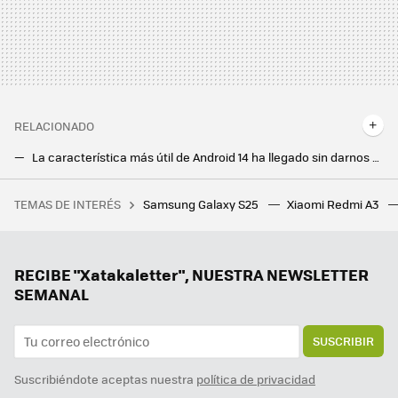
RELACIONADO
La característica más útil de Android 14 ha llegado sin darnos cuenta: ya está disponible en esta app y así puedes forzarla
Este es el gesto más molesto y que más activo por error de mi teléfono Android: así lo he eliminado
TEMAS DE INTERÉS
Samsung Galaxy S25
Xiaomi Redmi A3
La nueva Telefónica quiere reinventar su oferta de contenidos: está valorando pujar por un canal de televisión en abierto
RECIBE "Xatakaletter", NUESTRA NEWSLETTER
SEMANAL
SUSCRIBIR
Suscribiéndote aceptas nuestra
política de privacidad