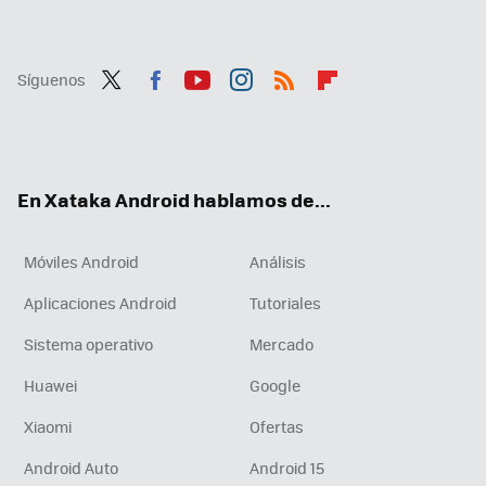
Síguenos
Twit
Fac
You
Inst
RSS
Flip
ter
ebo
tub
agr
boa
ok
e
am
rd
En Xataka Android hablamos de...
Móviles Android
Análisis
Aplicaciones Android
Tutoriales
Sistema operativo
Mercado
Huawei
Google
Xiaomi
Ofertas
Android Auto
Android 15