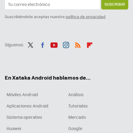
SUSCRIBIR
Suscribiéndote aceptas nuestra
política de privacidad
Síguenos
Twit
Fac
You
Inst
RSS
Flip
ter
ebo
tub
agr
boa
ok
e
am
rd
En Xataka Android hablamos de...
Móviles Android
Análisis
Aplicaciones Android
Tutoriales
Sistema operativo
Mercado
Huawei
Google