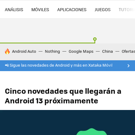
ANÁLISIS
MÓVILES
APLICACIONES
JUEGOS
TUTORI
HOY SE HABLA DE
Android Auto
Nothing
Google Maps
China
Oferta
📲 Sigue las novedades de Android y más en Xataka Móvil
Cinco novedades que llegarán a
Android 13 próximamente