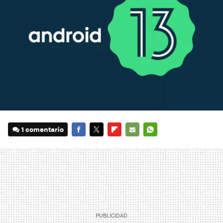
1 comentario
FACEBOOK
TWITTER
FLIPBOARD
E-
WHATSAPP
MAIL