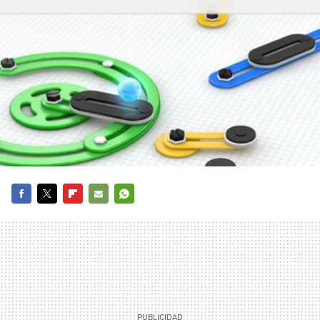
FACEBOOK
TWITTER
FLIPBOARD
E-
WHATSAPP
MAIL