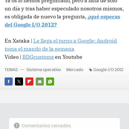
Ya os lo hemos preguntado, pero a falta de sólo
un día y tras haber especulado nosotros mismos,
es obligada de nuevo la pregunta,
¿qué esperas
del Google I/O 2012?
En Xataka |
Le llega el turno a Google: Android
toma el mando de la semana
Vídeo |
BDG
customs
en Youtube
TEMAS
Sistema operativo
Mercado
Google I/O 2012
FACEBOOK
TWITTER
FLIPBOARD
E-
WHATSAPP
MAIL
Comentarios cerrados