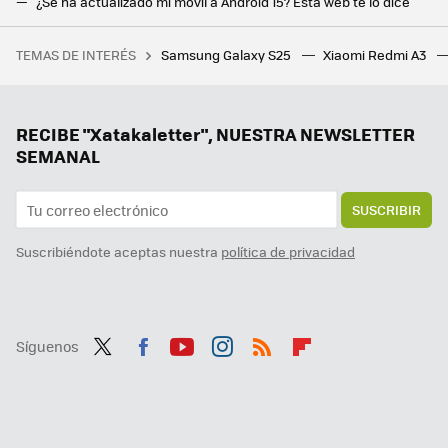
¿Se ha actualizado mi móvil a Android 15? Esta web te lo dice
El Google I/O 2025 es el evento más importante de Android del año, y ya tiene fecha: Android 16, inteligencia artificial y más
TEMAS DE INTERÉS
Samsung Galaxy S25
Xiaomi Redmi A3
"Ha ganado la guerra de los MMO". Un streamer ha rechazado 5.000 dólares de Blizzard para hablar de WoW y así no parar de jugar a su juego favorito
LG va a machete a por Android Automotive con su alternativa basada en webOS para que nuestros coches se parezcan un poco más a sus teles
Que Android esté listo para conquistar el escritorio significa la muerte anunciada de Chrome OS. Google ya tiene su "anillo único"
RECIBE "Xatakaletter", NUESTRA NEWSLETTER
SEMANAL
SUSCRIBIR
Suscribiéndote aceptas nuestra
política de privacidad
Síguenos
Twit
Fac
You
Inst
RSS
Flip
ter
ebo
tub
agr
boa
ok
e
am
rd