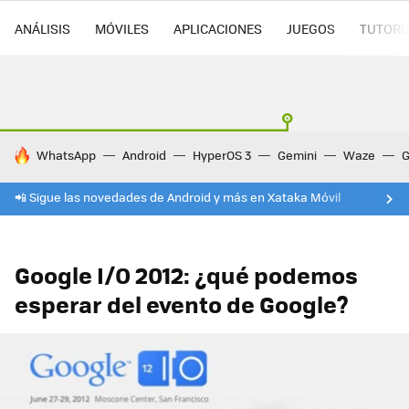
ANÁLISIS
MÓVILES
APLICACIONES
JUEGOS
TUTORI
HOY SE HABLA DE
WhatsApp
Android
HyperOS 3
Gemini
Waze
G
📲 Sigue las novedades de Android y más en Xataka Móvil
Google I/O 2012: ¿qué podemos
esperar del evento de Google?