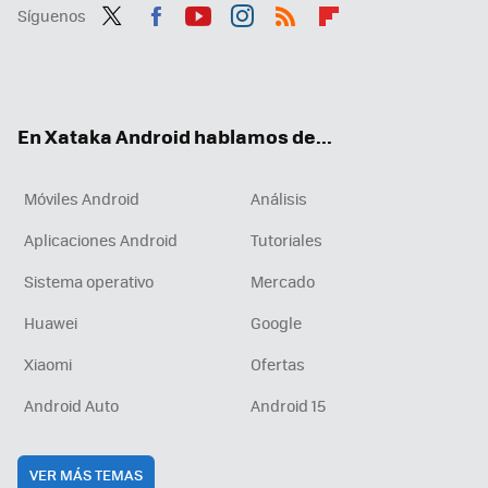
Síguenos
Twit
Fac
You
Inst
RSS
Flip
ter
ebo
tub
agr
boa
ok
e
am
rd
En Xataka Android hablamos de...
Móviles Android
Análisis
Aplicaciones Android
Tutoriales
Sistema operativo
Mercado
Huawei
Google
Xiaomi
Ofertas
Android Auto
Android 15
VER MÁS TEMAS