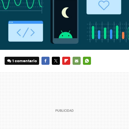
1 comentario
FACEBOOK
TWITTER
FLIPBOARD
E-
WHATSAPP
MAIL