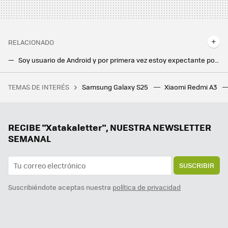
RELACIONADO
Soy usuario de Android y por primera vez estoy expectante por los nuevos iPhone 16. Este es el motivo
Esta novedad de Android 15 quiere cuidar de la batería de tu móvil. No te dejará cargarla al 100%
TEMAS DE INTERÉS
Samsung Galaxy S25
Xiaomi Redmi A3
Bombazo confirmado, tendremos electrodomésticos de Xiaomi este año fuera de China. No puedo esperar a equipar mi cocina
Xiaomi desvela el calendario de actualizaciones de HyperOS 2 para 2025. Llega a móviles de hace cuatro años
Cinco cosas de Android TV que me gustaría ver en mi Smart TV Samsung
RECIBE "Xatakaletter", NUESTRA NEWSLETTER
SEMANAL
SUSCRIBIR
Suscribiéndote aceptas nuestra
política de privacidad