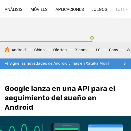
ANÁLISIS
MÓVILES
APLICACIONES
JUEGOS
TUTORI
HOY SE HABLA DE
Android
China
Ofertas
Xiaomi
LG
Sony
Wi
📲 Sigue las novedades de Android y más en Xataka Móvil
Google lanza en una API para el
seguimiento del sueño en
Android