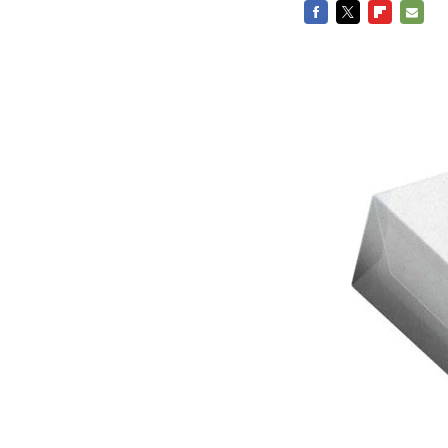
FACEBOOK
TWITTER
FLIPBOARD
E-
MAIL