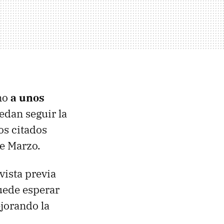
ino
a unos
edan seguir la
os citados
de Marzo.
vista previa
uede esperar
jorando la