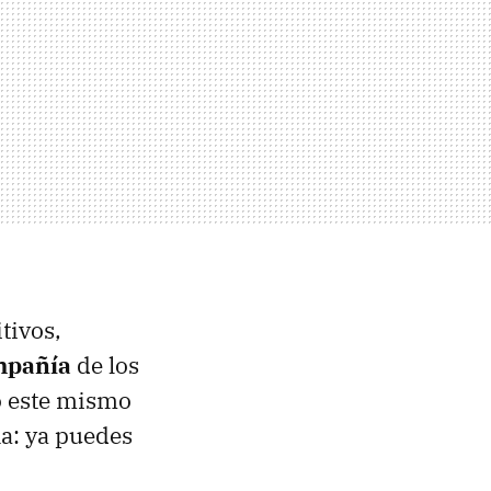
tivos,
mpañía
de los
o este mismo
na: ya puedes