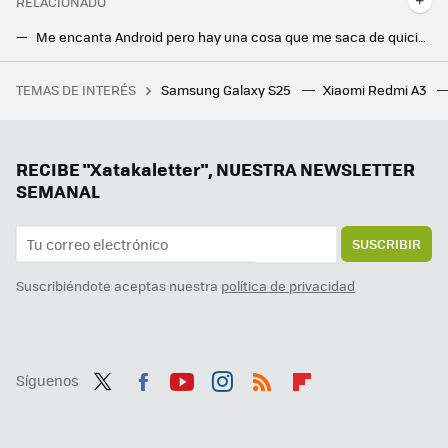
RELACIONADO
Me encanta Android pero hay una cosa que me saca de quicio: es lo único que le pido a Android 16
He probado Android 15 a fondo y tengo claro qué cuatro cosas necesitan mejorar en Android 16
TEMAS DE INTERÉS
Samsung Galaxy S25
Xiaomi Redmi A3
Flexispot tiene el escritorio elevable ideal para trabajar tanto de pie como sentado, y ahora está más rebajado
Los widgets alcanzan una nueva dimensión con Android 16: podremos utilizarlos sin desbloquear el teléfono
Por fin el aspecto más oscuro de Android ve la luz. Ahora nuestros móviles durarán tanto que volverán a ir lentos
RECIBE "Xatakaletter", NUESTRA NEWSLETTER
SEMANAL
SUSCRIBIR
Suscribiéndote aceptas nuestra
política de privacidad
Síguenos
Twit
Fac
You
Inst
RSS
Flip
ter
ebo
tub
agr
boa