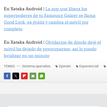
En Xataka Android |
La app que libera los
superpoderes de tu Samsung Galaxy se llama
Good Lock, es gratis y cambia el móvil por
completo
En Xataka Android |
Olvidarme de dónde dejé el
móvil ha dejado de preocuparme, así lo puedo
localizar en un minuto
TEMAS
Sistema operativo
Opinión
Experiencial
FACEBOOK
TWITTER
FLIPBOARD
E-
WHATSAPP
MAIL