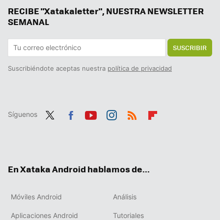
RECIBE "Xatakaletter", NUESTRA NEWSLETTER
Samsung ya pone fecha a la versión final de One UI 7: estos Galaxy recibirán la actualización en solo unas semanas
SEMANAL
SUSCRIBIR
Suscribiéndote aceptas nuestra
política de privacidad
Síguenos
Twit
Fac
You
Inst
RSS
Flip
ter
ebo
tub
agr
boa
ok
e
am
rd
En Xataka Android hablamos de...
Móviles Android
Análisis
Aplicaciones Android
Tutoriales