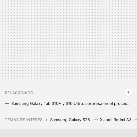
RELACIONADO
Samsung Galaxy Tab S10+ y S10 Ultra: sorpresa en el procesador, pantallas de lujo e IA por todas partes para hacerle frente a los iPad
Una tablet para recordarle a los mayores que se tomen sus medicinas a tiempo. Así es el proyecto piloto de la tablet Atenea
TEMAS DE INTERÉS
Samsung Galaxy S25
Xiaomi Redmi A3
El caradura más grande de Age of Empires 2 que ganó un torneo con la estrategia más estúpida que podría pasarte por la cabeza
Ni Samsung ni Apple, el campeón en móviles finos al extremo es de una marca desconocida. Me dejó sin palabras