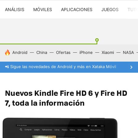
ANÁLISIS
MÓVILES
APLICACIONES
JUEGOS
TUT
HOY SE HABLA DE
Android
China
Ofertas
iPhone
Xiaomi
NASA
📲 Sigue las novedades de Android y más en Xataka Móvil
Nuevos Kindle Fire HD 6 y Fire HD
7, toda la información