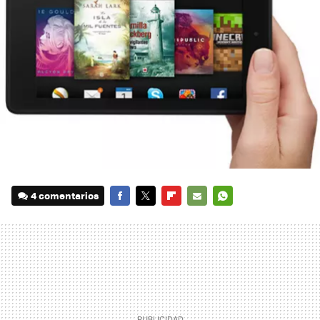
4 comentarios
FACEBOOK
TWITTER
FLIPBOARD
E-
WHATSAPP
MAIL