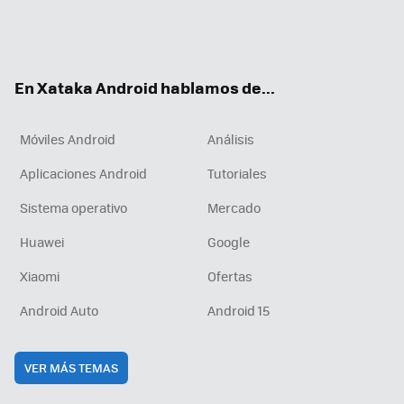
Twit
Fac
You
Inst
RSS
Flip
ter
ebo
tub
agr
boa
ok
e
am
rd
En Xataka Android hablamos de...
Móviles Android
Análisis
Aplicaciones Android
Tutoriales
Sistema operativo
Mercado
Huawei
Google
Xiaomi
Ofertas
Android Auto
Android 15
VER MÁS TEMAS