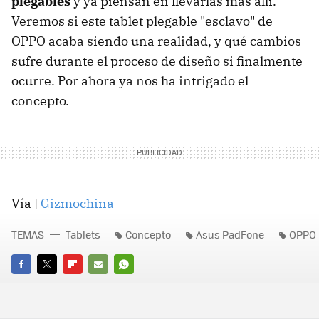
plegables
y ya piensan en llevarlas más allí.
Veremos si este tablet plegable "esclavo" de
OPPO acaba siendo una realidad, y qué cambios
sufre durante el proceso de diseño si finalmente
ocurre. Por ahora ya nos ha intrigado el
concepto.
Vía |
Gizmochina
TEMAS
Tablets
Concepto
Asus PadFone
OPPO
FACEBOOK
TWITTER
FLIPBOARD
E-
WHATSAPP
MAIL