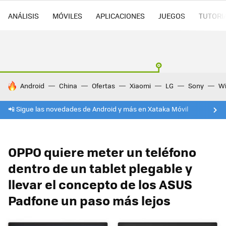
ANÁLISIS
MÓVILES
APLICACIONES
JUEGOS
TUTORI
HOY SE HABLA DE
Android
China
Ofertas
Xiaomi
LG
Sony
Wi
📲 Sigue las novedades de Android y más en Xataka Móvil
OPPO quiere meter un teléfono
dentro de un tablet plegable y
llevar el concepto de los ASUS
Padfone un paso más lejos