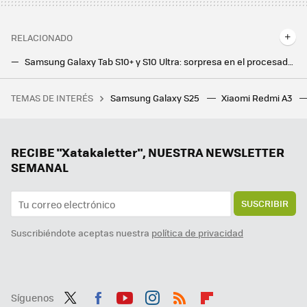
RELACIONADO
Samsung Galaxy Tab S10+ y S10 Ultra: sorpresa en el procesador, pantallas de lujo e IA por todas partes para hacerle frente a los iPad
Una tablet para recordarle a los mayores que se tomen sus medicinas a tiempo. Así es el proyecto piloto de la tablet Atenea
TEMAS DE INTERÉS
Samsung Galaxy S25
Xiaomi Redmi A3
Los trabajos para "principiantes" ya no lo son, y no solo la Generación Z tiene un problema. Requieren de experiencia y pagan poco
El Galaxy S25 Edge está más cerca de lo imaginamos: Samsung va con todo para lanzar su móvil ultradelgado
La ley de batería extraíbles europea tiene más sentido que nunca. Gracias a los fabricantes Android
RECIBE "Xatakaletter", NUESTRA NEWSLETTER
SEMANAL
SUSCRIBIR
Suscribiéndote aceptas nuestra
política de privacidad
Síguenos