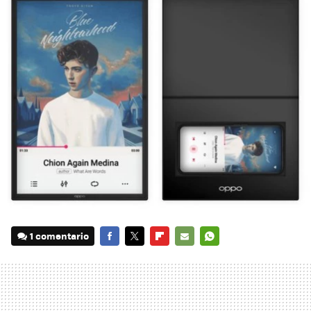
1 comentario
FACEBOOK
TWITTER
FLIPBOARD
E-
WHATSAPP
MAIL