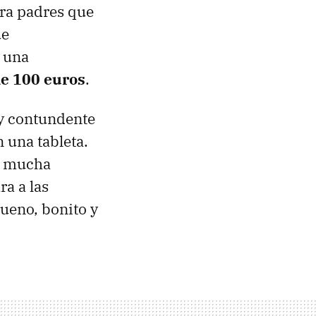
ara padres que
ue
 una
de 100 euros
.
y contundente
 una tableta.
e mucha
a a las
bueno, bonito y