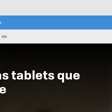
iOS
as tablets que
re