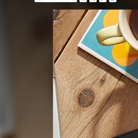
FACEBOOK
TWITTER
FLIPBOARD
E-
MAIL