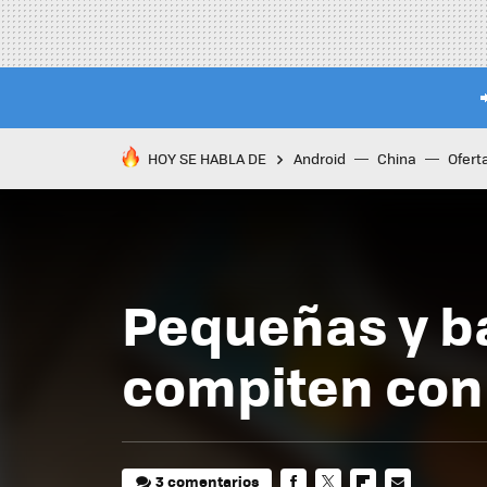
HOY SE HABLA DE
Android
China
Ofert
Pequeñas y ba
compiten con 
3 comentarios