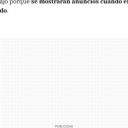
bajo porque
se mostrarán anuncios cuando el
ido
.