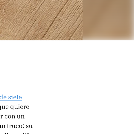
de siete
que quiere
er con un
un truco: su