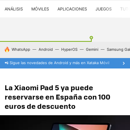
ANÁLISIS
MÓVILES
APLICACIONES
JUEGOS
TUT
HOY SE HABLA DE
WhatsApp
Android
HyperOS
Gemini
Samsung Gal
📲 Sigue las novedades de Android y más en Xataka Móvil
La Xiaomi Pad 5 ya puede
reservarse en España con 100
euros de descuento