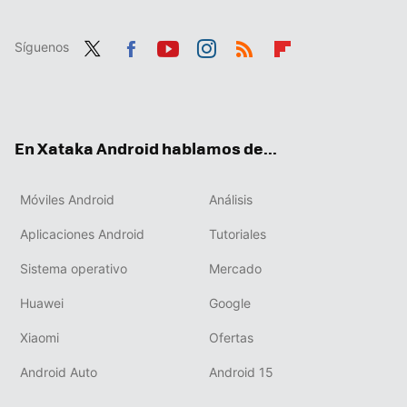
Síguenos
Twit
Fac
You
Inst
RSS
Flip
ter
ebo
tub
agr
boa
ok
e
am
rd
En Xataka Android hablamos de...
Móviles Android
Análisis
Aplicaciones Android
Tutoriales
Sistema operativo
Mercado
Huawei
Google
Xiaomi
Ofertas
Android Auto
Android 15