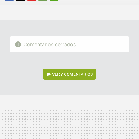
FACEBOOK
TWITTER
FLIPBOARD
E-
WHATSAPP
MAIL
Comentarios cerrados
VER
7 COMENTARIOS