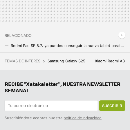
RELACIONADO
Redmi Pad SE 8.7: ya puedes conseguir la nueva tablet barata de Xiaomi por menos de 130 euros
Samsung Galaxy Tab S10+ y S10 Ultra: sorpresa en el procesador, pantallas de lujo e IA por todas partes para hacerle frente a los iPad
TEMAS DE INTERÉS
Samsung Galaxy S25
Xiaomi Redmi A3
La gran amenaza para Apple Pay entre los usuarios de iPhone tiene nombre propio: Bizum Pay
El S-Pen pierde todas las funciones que lo hacían único, es el último clavo para la familia Note
RECIBE "Xatakaletter", NUESTRA NEWSLETTER
¿Merece la pena cambiar al Galaxy S25? Tengo un S24 Ultra y tengo clara la respuesta
SEMANAL
SUSCRIBIR
Suscribiéndote aceptas nuestra
política de privacidad