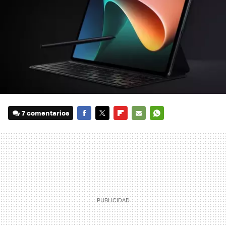
7 comentarios
FACEBOOK
TWITTER
FLIPBOARD
E-
WHATSAPP
MAIL