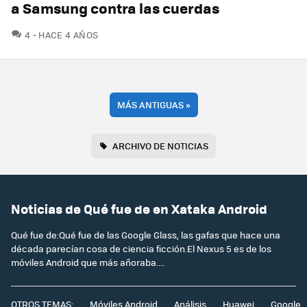
a Samsung contra las cuerdas
COMENTARIOS
4
HACE 4 AÑOS
MÁS ANTIGUAS
»
ARCHIVO DE NOTICIAS
Noticias de Qué fue de en Xataka Android
Qué fue de:Qué fue de las Google Glass, las gafas que hace una
década parecían cosa de ciencia ficción.El Nexus 5 es de los
móviles Android que más añoraba....
OTROS TEMAS:
Móviles Android
Análisis
Huawei
Google