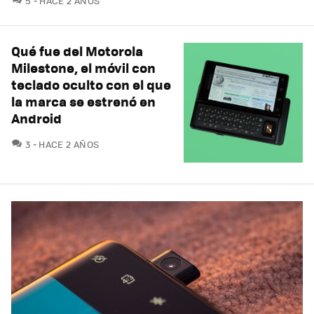
5
HACE 2 AÑOS
Qué fue del Motorola
Milestone, el móvil con
teclado oculto con el que
la marca se estrenó en
Android
COMENTARIOS
3
HACE 2 AÑOS