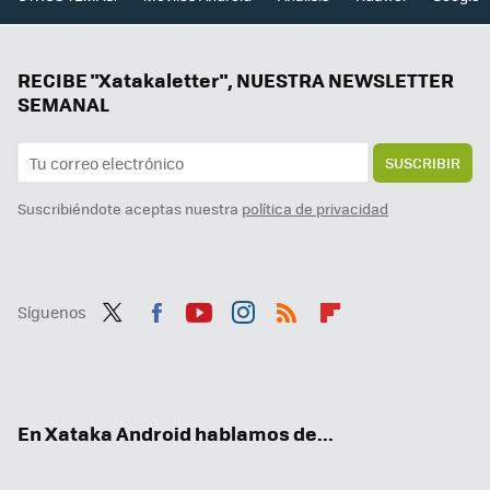
RECIBE "Xatakaletter", NUESTRA NEWSLETTER
SEMANAL
SUSCRIBIR
Suscribiéndote aceptas nuestra
política de privacidad
Síguenos
Twit
Fac
You
Inst
RSS
Flip
ter
ebo
tub
agr
boa
ok
e
am
rd
En Xataka Android hablamos de...