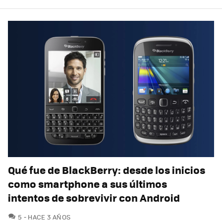
Qué fue de BlackBerry: desde los inicios
como smartphone a sus últimos
intentos de sobrevivir con Android
COMENTARIOS
5
HACE 3 AÑOS