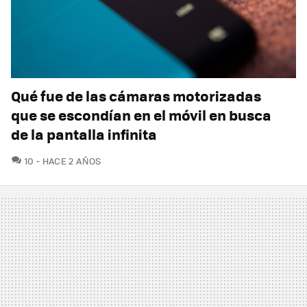
Qué fue de las cámaras motorizadas
que se escondían en el móvil en busca
de la pantalla infinita
COMENTARIOS
10
HACE 2 AÑOS