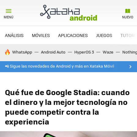
MENÚ
NUEVO
ANÁLISIS
MÓVILES
APLICACIONES
JUEGOS
TUTORI
HOY SE HABLA DE
WhatsApp
Android Auto
HyperOS 3
Waze
Nothin
📲 Sigue las novedades de Android y más en Xataka Móvil
Qué fue de Google Stadia: cuando
el dinero y la mejor tecnología no
puede competir contra la
experiencia