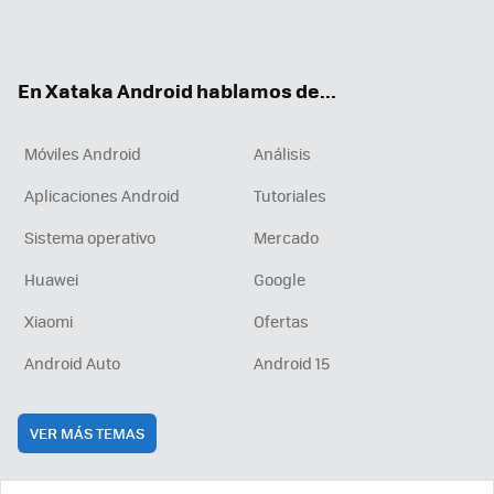
Twit
Fac
You
Inst
RSS
Flip
ter
ebo
tub
agr
boa
ok
e
am
rd
En Xataka Android hablamos de...
Móviles Android
Análisis
Aplicaciones Android
Tutoriales
Sistema operativo
Mercado
Huawei
Google
Xiaomi
Ofertas
Android Auto
Android 15
VER MÁS TEMAS