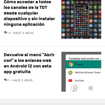
Cómo acceder a todos
los canales de la TDT
desde cualquier
dispositivo y sin instalar
ninguna aplicación
COMENTARIOS
4
HACE 5 AÑOS
Devuelve el menú "Abrir
con" a los enlaces web
en Android 12 con esta
app gratuita
COMENTARIOS
1
HACE 5 AÑOS