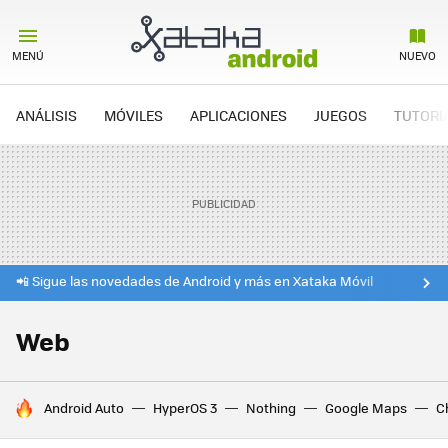
MENÚ
NUEVO
ANÁLISIS
MÓVILES
APLICACIONES
JUEGOS
TUTORI
📲 Sigue las novedades de Android y más en Xataka Móvil
Web
HOY SE HABLA DE
Android Auto
HyperOS 3
Nothing
Google Maps
C