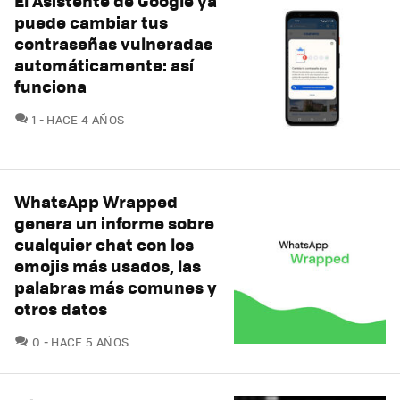
El Asistente de Google ya
puede cambiar tus
contraseñas vulneradas
automáticamente: así
funciona
COMENTARIOS
1
HACE 4 AÑOS
WhatsApp Wrapped
genera un informe sobre
cualquier chat con los
emojis más usados, las
palabras más comunes y
otros datos
COMENTARIOS
0
HACE 5 AÑOS