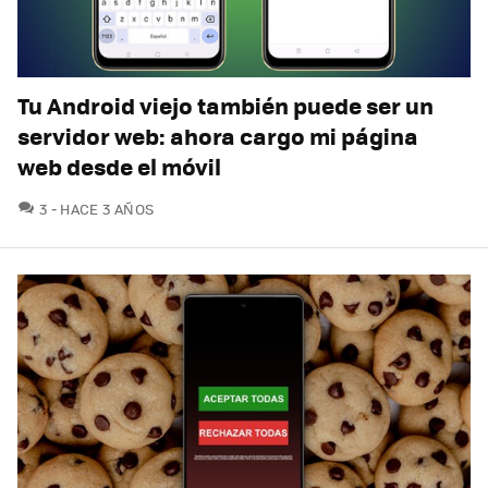
Tu Android viejo también puede ser un
servidor web: ahora cargo mi página
web desde el móvil
COMENTARIOS
3
HACE 3 AÑOS