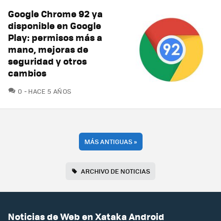
Google Chrome 92 ya
disponible en Google
Play: permisos más a
mano, mejoras de
seguridad y otros
cambios
COMENTARIOS
0
HACE 5 AÑOS
MÁS ANTIGUAS
»
ARCHIVO DE NOTICIAS
Noticias de Web en Xataka Android