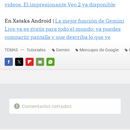
vídeos. El impresionante Veo 2 ya disponible
En Xataka Android |
La mejor función de Gemini
Live ya es gratis para todo el mundo: ya puedes
compartir pantalla y que describa lo que ve
TEMAS
Tutoriales
Gemini
Mensajes de Google
FACEBOOK
TWITTER
FLIPBOARD
E-
WHATSAPP
MAIL
Comentarios cerrados