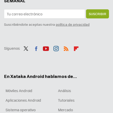
SEMANAL
SUSCRIBIR
Suscribiéndote aceptas nuestra
política de privacidad
Síguenos
Twit
Fac
You
Inst
RSS
Flip
ter
ebo
tub
agr
boa
ok
e
am
rd
En Xataka Android hablamos de...
Móviles Android
Análisis
Aplicaciones Android
Tutoriales
Sistema operativo
Mercado