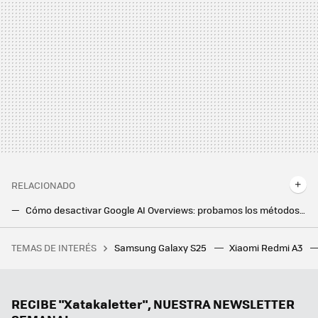
RELACIONADO
Cómo desactivar Google AI Overviews: probamos los métodos más efectivos con los que eliminar la IA en nuestras búsquedas
Llevo 13 años con mi pareja y estoy sin ideas para sorprenderla en San Valentín. Le he pedido ayuda a la IA
TEMAS DE INTERÉS
Samsung Galaxy S25
Xiaomi Redmi A3
La multimillonaria (y fracasada) apuesta inicial de China para fabricar sus chips propios: Proyecto 908
Tu móvil Android tiene un botón secreto muy útil en la parte trasera. Para qué sirve y cómo activarlo
Con este truco de Google Maps vas a ahorrarte las multas por exceso de velocidad. Y funciona en Android Auto
RECIBE "Xatakaletter", NUESTRA NEWSLETTER