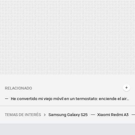
RELACIONADO
He convertido mi viejo móvil en un termostato: enciende el aire acondicionado cuando sube la temperatura (y puede quitarlo)
Si creías que Windows y Android se llevaban bien, espera a los Samsung Galaxy S25. Ningún otro Android se acerca
TEMAS DE INTERÉS
Samsung Galaxy S25
Xiaomi Redmi A3
No han salido todavía, pero ya están más baratos: los nuevos Galaxy Watch de Samsung tienen una promo de lanzamiento muy jugosa
Mis auriculares suenan mejor y con más volumen desde que cambié este ajuste en mi Xiaomi, y sólo toma pocos segundos