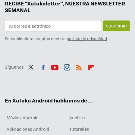
Cada vez tengo más cacharros que cargar y un lío enorme de cables y cargadores: la solución estaba en mi móvil Android
RECIBE "Xatakaletter", NUESTRA NEWSLETTER
SEMANAL
SUSCRIBIR
Suscribiéndote aceptas nuestra
política de privacidad
Síguenos
Twit
Fac
You
Inst
RSS
Flip
ter
ebo
tub
agr
boa
ok
e
am
rd
En Xataka Android hablamos de...
Móviles Android
Análisis
Aplicaciones Android
Tutoriales