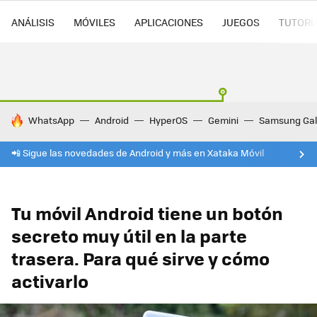
ANÁLISIS
MÓVILES
APLICACIONES
JUEGOS
TUTORI
HOY SE HABLA DE
WhatsApp
Android
HyperOS
Gemini
Samsung Gal
📲 Sigue las novedades de Android y más en Xataka Móvil
Tu móvil Android tiene un botón
secreto muy útil en la parte
trasera. Para qué sirve y cómo
activarlo