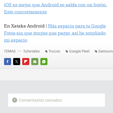
iOS es mejor que Android se salda con un botón.
Este concretamente
En Xataka Android |
Más espacio para tu Google
Fotos sin que tengas que pagar, así he ampliado
mi espacio
TEMAS
Tutoriales
Trucos
Google Pixel
Samsung
FACEBOOK
TWITTER
FLIPBOARD
E-
WHATSAPP
MAIL
Comentarios cerrados