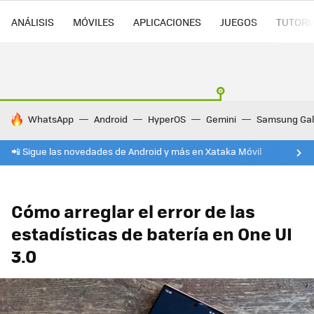
ANÁLISIS
MÓVILES
APLICACIONES
JUEGOS
TUTORI
HOY SE HABLA DE
WhatsApp
Android
HyperOS
Gemini
Samsung Gal
📲 Sigue las novedades de Android y más en Xataka Móvil
Cómo arreglar el error de las
estadísticas de batería en One UI
3.0