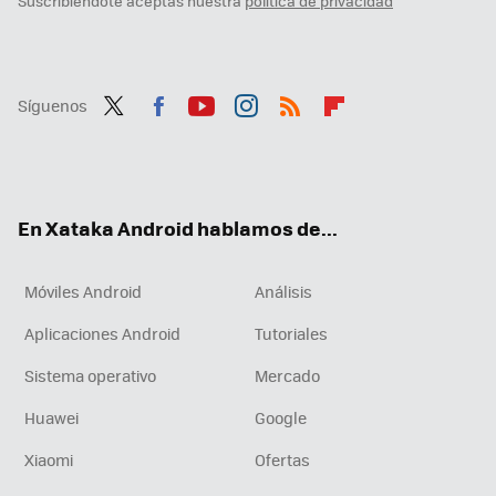
Suscribiéndote aceptas nuestra
política de privacidad
Síguenos
Twit
Fac
You
Inst
RSS
Flip
ter
ebo
tub
agr
boa
ok
e
am
rd
En Xataka Android hablamos de...
Móviles Android
Análisis
Aplicaciones Android
Tutoriales
Sistema operativo
Mercado
Huawei
Google
Xiaomi
Ofertas