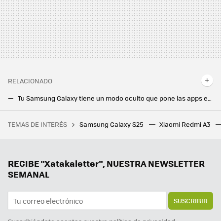
RELACIONADO
Tu Samsung Galaxy tiene un modo oculto que pone las apps en 'sueño profundo' y es muy útil para ahorrar batería
Desde que actualicé mi Samsung Galaxy a One UI 6.1, la batería está más protegida que nunca. Sólo tuve que activar este ajuste
TEMAS DE INTERÉS
Samsung Galaxy S25
Xiaomi Redmi A3
Cómo conseguir puntos de gremio ilimitados en Monster Hunter Wilds. La divisa clave para el contenido 'endgame'
Modo supervivencia: así sobrevivo cuando estoy a menos del 10% y no tengo cargador
El genial modo antirrobo llega oficialmente a todos los móviles Android: así puedes activarlo ahora mismo
RECIBE "Xatakaletter", NUESTRA NEWSLETTER
SEMANAL
SUSCRIBIR