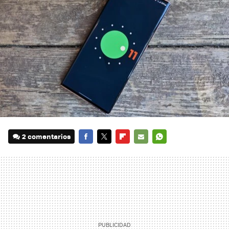
2 comentarios
FACEBOOK
TWITTER
FLIPBOARD
E-
WHATSAPP
MAIL