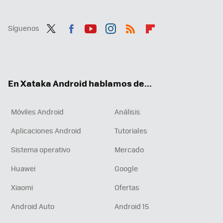
Síguenos
Twit
Fac
You
Inst
RSS
Flip
ter
ebo
tub
agr
boa
ok
e
am
rd
En Xataka Android hablamos de...
Móviles Android
Análisis
Aplicaciones Android
Tutoriales
Sistema operativo
Mercado
Huawei
Google
Xiaomi
Ofertas
Android Auto
Android 15