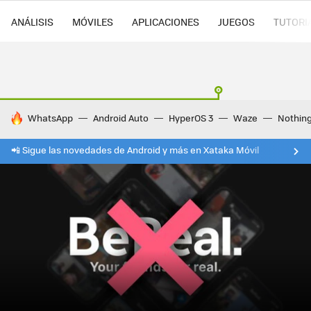
ANÁLISIS
MÓVILES
APLICACIONES
JUEGOS
TUTORI
HOY SE HABLA DE
WhatsApp
Android Auto
HyperOS 3
Waze
Nothin
📲 Sigue las novedades de Android y más en Xataka Móvil