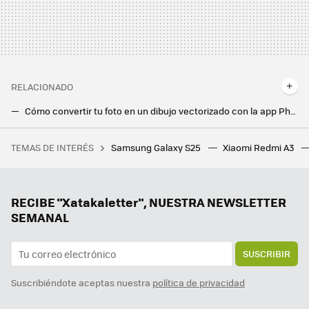
RELACIONADO
Cómo convertir tu foto en un dibujo vectorizado con la app Photo Lab
Cómo hacer capturas de pantalla en móviles Android
TEMAS DE INTERÉS
Samsung Galaxy S25
Xiaomi Redmi A3
Si la pregunta es cuánto dinero existe en el mundo por persona, este revelador gráfico tiene la respuesta
Tu Google Calendar estará mucho mejor organizado si haces estos dos pasos
La nueva actualización de Android trae una sorpresa de lo más útil para todo el mundo: un temporizador
RECIBE "Xatakaletter", NUESTRA NEWSLETTER
SEMANAL
SUSCRIBIR
Suscribiéndote aceptas nuestra
política de privacidad