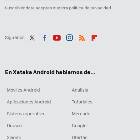
Suscribiéndote aceptas nuestra
política de privacidad
Síguenos
Twit
Fac
You
Inst
RSS
Flip
ter
ebo
tub
agr
boa
ok
e
am
rd
En Xataka Android hablamos de...
Móviles Android
Análisis
Aplicaciones Android
Tutoriales
Sistema operativo
Mercado
Huawei
Google
Xiaomi
Ofertas