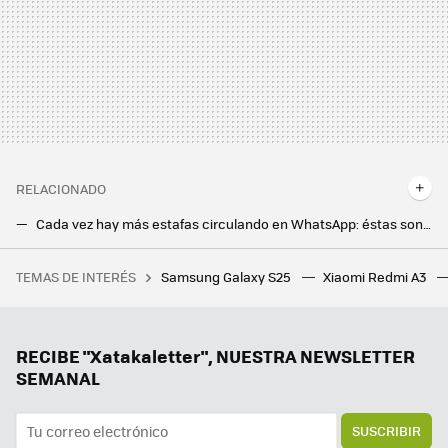
RELACIONADO
Cada vez hay más estafas circulando en WhatsApp: éstas son las más comunes y cómo hacerles frente
WhatsApp en Android es todo lo que necesitas para crear stickers de tus fotos y funciona realmente bien
TEMAS DE INTERÉS
Samsung Galaxy S25
Xiaomi Redmi A3
De haberlo sabido, me habría esperado para comprar este ratón gaming que uso a diario y que ahora sale más barato en PcComponentes
Tu Google Calendar estará mucho mejor organizado si haces estos dos pasos
Qué es el puerto OBD: así de fácil es ver todo lo que le pasa al coche desde el móvil y sin tener que ir al taller
RECIBE "Xatakaletter", NUESTRA NEWSLETTER
SEMANAL
SUSCRIBIR