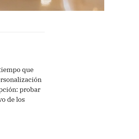
á tiempo que
ersonalización
opción: probar
vo de los