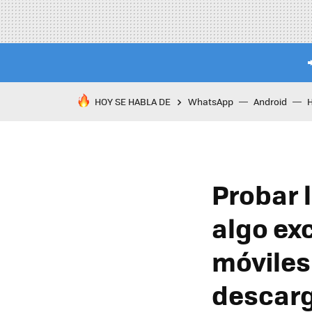
HOY SE HABLA DE
WhatsApp
Android
Probar 
algo exc
móviles
descarg