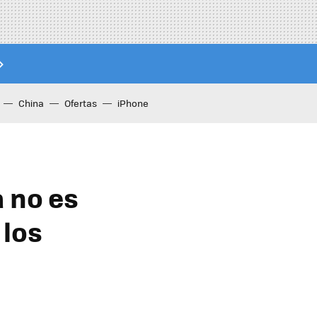
China
Ofertas
iPhone
a no es
 los