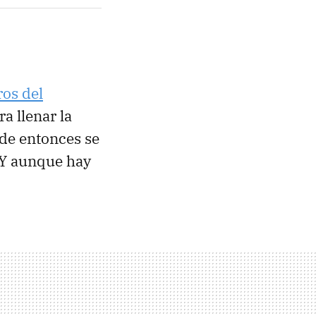
ros del
a llenar la
sde entonces se
Y aunque hay