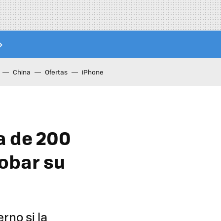
China
Ofertas
iPhone
da de 200
obar su
rno si la