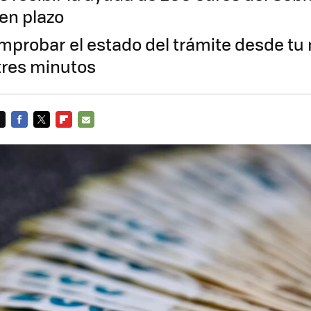
 en plazo
probar el estado del trámite desde tu 
tres minutos
FACEBOOK
TWITTER
FLIPBOARD
E-
MAIL