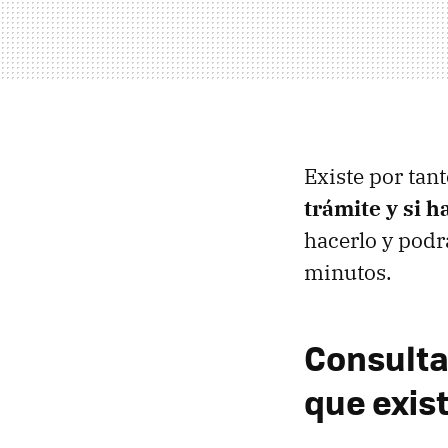
Existe por tan
trámite y si h
hacerlo y podr
minutos.
Consulta
que exis