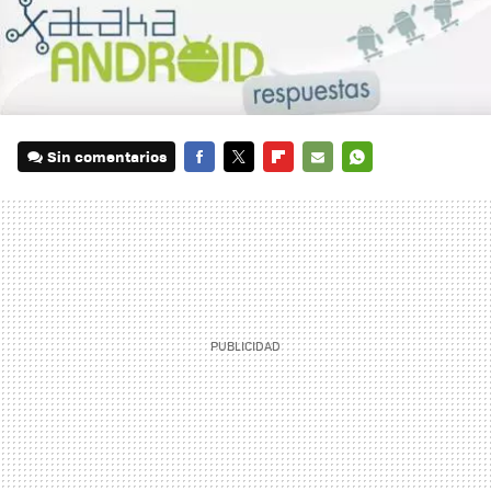
Sin comentarios
FACEBOOK
TWITTER
FLIPBOARD
E-
WHATSAPP
MAIL