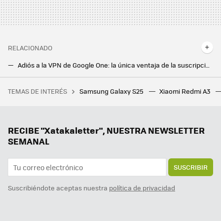
RELACIONADO
Adiós a la VPN de Google One: la única ventaja de la suscripción de Google es el almacenamiento extra y nada más
Cómo usar un VPN en tu Android TV, qué debes tener en cuenta y los mejores VPN que puedes descargar
TEMAS DE INTERÉS
Samsung Galaxy S25
Xiaomi Redmi A3
España va a encadenar tres olas de calor en seis semanas. AEMET lo tiene claro: ya no es una ola, es el clima
RECIBE "Xatakaletter", NUESTRA NEWSLETTER
SEMANAL
SUSCRIBIR
Suscribiéndote aceptas nuestra
política de privacidad