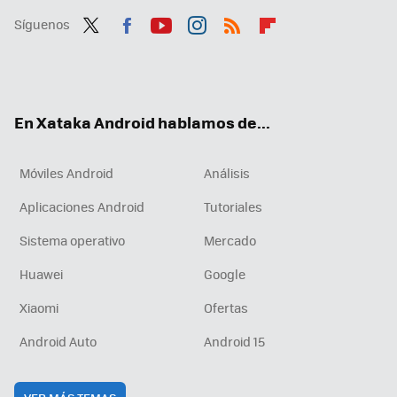
Síguenos
Twit
Fac
You
Inst
RSS
Flip
ter
ebo
tub
agr
boa
ok
e
am
rd
En Xataka Android hablamos de...
Móviles Android
Análisis
Aplicaciones Android
Tutoriales
Sistema operativo
Mercado
Huawei
Google
Xiaomi
Ofertas
Android Auto
Android 15