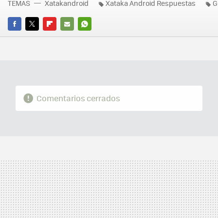
TEMAS
Xatakandroid
Xataka Android Respuestas
G
FACEBOOK
TWITTER
FLIPBOARD
E-
WHATSAPP
MAIL
Comentarios cerrados