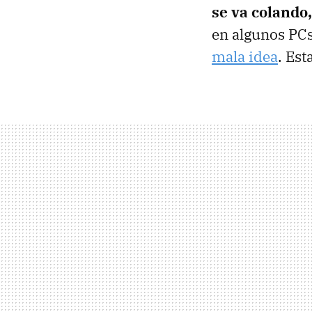
se va colando,
en algunos PC
mala idea
. Est