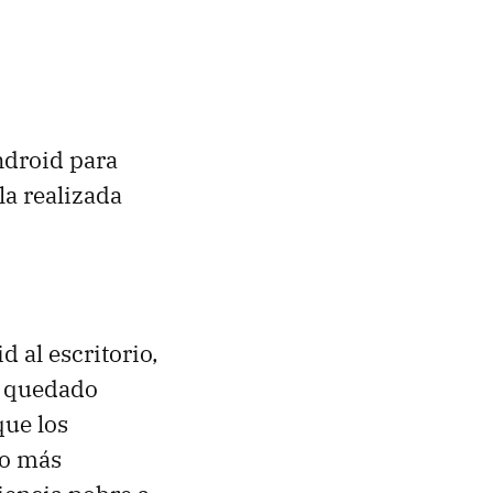
ndroid para
la realizada
 al escritorio,
a quedado
que los
lo más