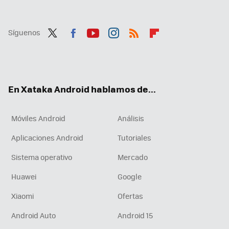
Síguenos
Twit
Fac
You
Inst
RSS
Flip
ter
ebo
tub
agr
boa
ok
e
am
rd
En Xataka Android hablamos de...
Móviles Android
Análisis
Aplicaciones Android
Tutoriales
Sistema operativo
Mercado
Huawei
Google
Xiaomi
Ofertas
Android Auto
Android 15