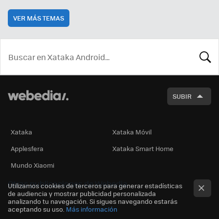
VER MÁS TEMAS
BUSCA
SUBIR
Xataka
Xataka Móvil
Applesfera
Xataka Smart Home
Mundo Xiaomi
Otras publicaciones de Webedia
Utilizamos cookies de terceros para generar estadísticas
de audiencia y mostrar publicidad personalizada
analizando tu navegación. Si sigues navegando estarás
aceptando su uso.
Más información