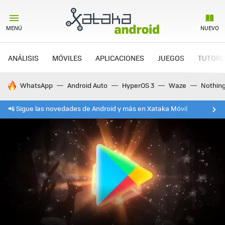
MENÚ
NUEVO
ANÁLISIS
MÓVILES
APLICACIONES
JUEGOS
TUTORI
HOY SE HABLA DE
WhatsApp
Android Auto
HyperOS 3
Waze
Nothin
📲 Sigue las novedades de Android y más en Xataka Móvil