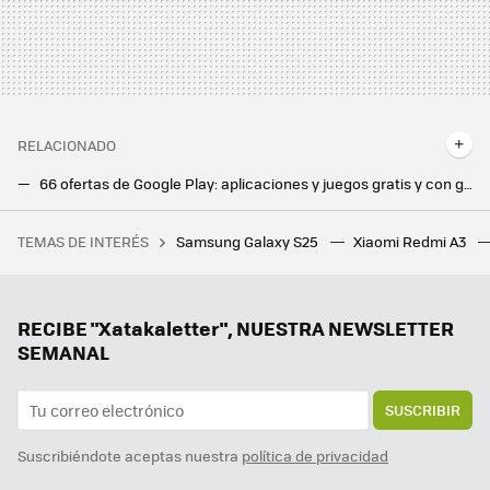
RELACIONADO
66 ofertas de Google Play: aplicaciones y juegos gratis y con grandes descuentos por poco tiempo
111 ofertas de Google Play: aplicaciones y juegos gratis y con grandes descuentos por poco tiempo
TEMAS DE INTERÉS
Samsung Galaxy S25
Xiaomi Redmi A3
Tener tu DualSense cargado en menos de tres horas es posible con este económico y elegante dispositivo
Apple TV+ llega a Android: Apple hace historia y lleva su plataforma de streaming a su mayor rival
Hacer vídeos de cero ya es posible con Adobe. Lo he probado gratis y ya se quedó entre mis favoritos
RECIBE "Xatakaletter", NUESTRA NEWSLETTER
SEMANAL
SUSCRIBIR
Suscribiéndote aceptas nuestra
política de privacidad