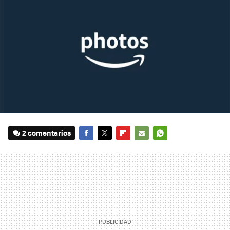
2 comentarios
FACEBOOK
TWITTER
FLIPBOARD
E-
WHATSAPP
MAIL