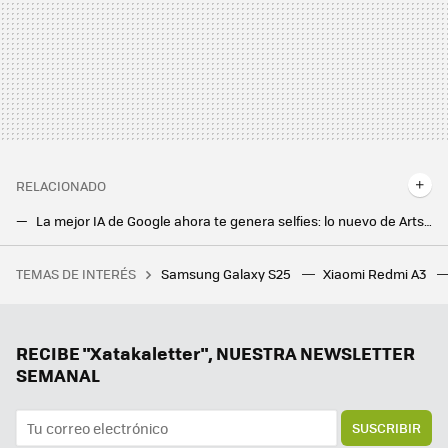
RELACIONADO
La mejor IA de Google ahora te genera selfies: lo nuevo de Arts & Culture llena de arte tus retratos
Si el borrador mágico de Google Fotos me dejaba sin palabras, lo del Pixel 8 Pro es pura brujería
TEMAS DE INTERÉS
Samsung Galaxy S25
Xiaomi Redmi A3
Hemos probado la IA conversacional de Sesame. Es la experiencia más cercana a una "voz humana" que hemos visto
RECIBE "Xatakaletter", NUESTRA NEWSLETTER
SEMANAL
SUSCRIBIR