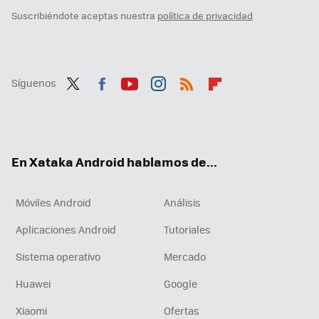
Suscribiéndote aceptas nuestra
política de privacidad
Síguenos
Twit
Fac
You
Inst
RSS
Flip
ter
ebo
tub
agr
boa
ok
e
am
rd
En Xataka Android hablamos de...
Móviles Android
Análisis
Aplicaciones Android
Tutoriales
Sistema operativo
Mercado
Huawei
Google
Xiaomi
Ofertas