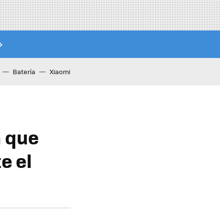
Batería
Xiaomi
n que
e el