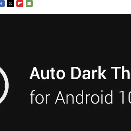
FACEBOOK
TWITTER
FLIPBOARD
E-
MAIL