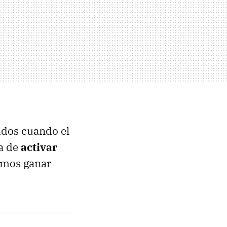
idos cuando el
ma de
activar
emos ganar