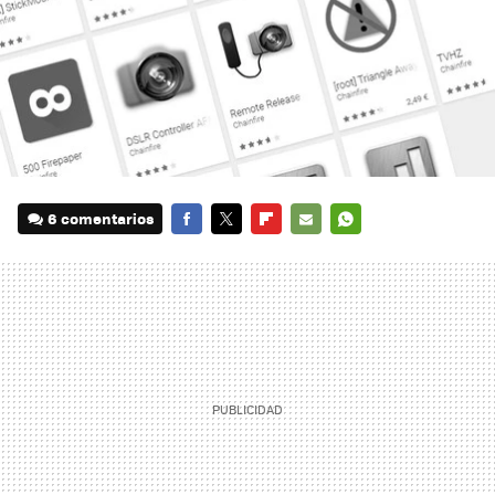
6 comentarios
FACEBOOK
TWITTER
FLIPBOARD
E-
WHATSAPP
MAIL