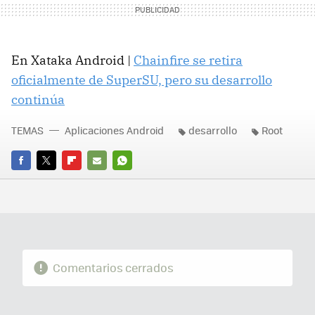
En Xataka Android |
Chainfire se retira
oficialmente de SuperSU, pero su desarrollo
continúa
TEMAS
Aplicaciones Android
desarrollo
Root
FACEBOOK
TWITTER
FLIPBOARD
E-
WHATSAPP
MAIL
Comentarios cerrados