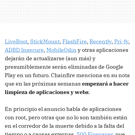
LiveBoot
,
StickMount
,
FlashFire
,
Recently
,
Pri-fy
,
ADBD Insecure
,
MobileOdin
y otras aplicaciones
dejarán de actualizarse (aun más) y
presumiblemente serán eliminadas de Google
Play en un futuro. Chainfire menciona en su nota
que en las próximas semanas
empezará a hacer
limpieza de aplicaciones y webs
.
En principio el anuncio habla de aplicaciones
con root, pero otras que no lo son también están
en el corredor de la muerte debido a la falta del
tiempo o a causas externas.
500 Firepaper
, que