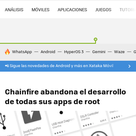
ANÁLISIS
MÓVILES
APLICACIONES
JUEGOS
TUTORI
HOY SE HABLA DE
WhatsApp
Android
HyperOS 3
Gemini
Waze
G
📲 Sigue las novedades de Android y más en Xataka Móvil
Chainfire abandona el desarrollo
de todas sus apps de root