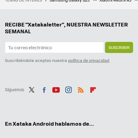
Con estas luces de Navidad, serás la envidia de todos tus vecinos este año
YouTube Premium sube de precio hasta un 44% desde hoy. Quitar los anuncios es mucho más caro
¿Quién es quién en tu lista de «Contactos» de Google? Esta es la solución al problema de los contactos sin foto
RECIBE "Xatakaletter", NUESTRA NEWSLETTER
SEMANAL
SUSCRIBIR
Suscribiéndote aceptas nuestra
política de privacidad
Síguenos
Twit
Fac
You
Inst
RSS
Flip
ter
ebo
tub
agr
boa
ok
e
am
rd
En Xataka Android hablamos de...