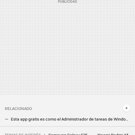
RELACIONADO
Esta app gratis es como el Administrador de tareas de Windows, pero para tu móvil Android
Esta app gratis es como el Administrador de tareas de Windows, pero para tu móvil Android
TEMAS DE INTERÉS
Samsung Galaxy S25
Xiaomi Redmi A3