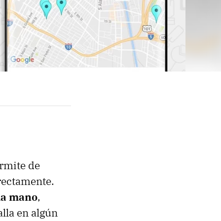
rmite de
rectamente.
da mano
,
alla en algún