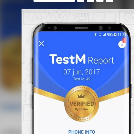
FACEBOOK
TWITTER
FLIPBOARD
E-
MAIL